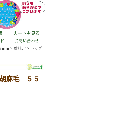
ｍｍ >
塗料JP
>
トップ
/胡麻毛 ５５