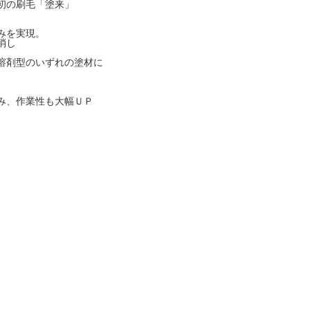
初の刷毛「塗来」
みを実現。
消し
溶剤型のいずれの塗材に
み、作業性も大幅ＵＰ