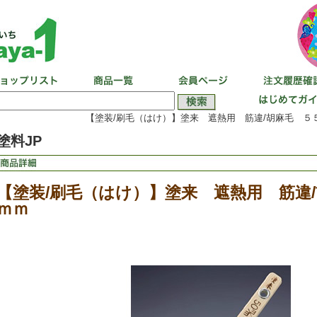
【塗装/刷毛（はけ）】塗来 遮熱用 筋違/胡麻毛 ５５
塗料JP
【塗装/刷毛（はけ）】塗来 遮熱用 筋違
ｍｍ