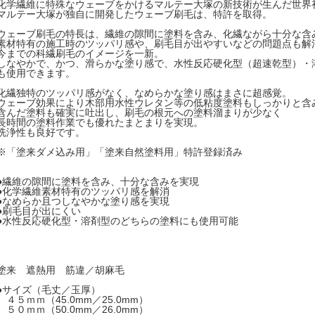
化学繊維に特殊なウェーブをかけるマルテー大塚の新技術が生んだ世界
マルテー大塚が独自に開発したウェーブ刷毛は、特許を取得。
ウェーブ刷毛の特長は、繊維の隙間に塗料を含み、化繊ながら十分な含
素材特有の施工時のツッパリ感や、刷毛目が出やすいなどの問題点も解
今までの科繊刷毛のイメージを一新。
しなやかで、かつ、滑らかな塗り感で、水性反応硬化型（超速乾型）・
も使用できます。
化繊独特のツッパリ感がなく、なめらかな塗り感はまさに超感覚。
ウェーブ効果により木部用水性ウレタン等の低粘度塗料もしっかりと含
含んだ塗料も確実に吐出し、刷毛の根元への塗料溜まりが少なく
長時間の塗料作業でも優れたまとまりを実現。
洗浄性も良好です。
※「塗来ダメ込み用」「塗来自然塗料用」特許登録済み
●繊維の隙間に塗料を含み、十分な含みを実現
●化学繊維素材特有のツッパリ感を解消
●なめらか且つしなやかな塗り感を実現
●刷毛目が出にくい
●水性反応硬化型・溶剤型のどちらの塗料にも使用可能
塗来 遮熱用 筋違／胡麻毛
●サイズ（毛丈／玉厚）
４５ｍｍ（45.0mm／25.0mm）
５０ｍｍ（50.0mm／26.0mm）