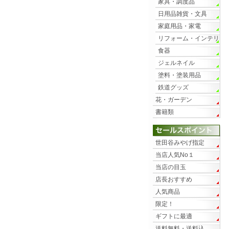
家具・調度品
日用品雑貨・文具
家庭用品・家電
リフォーム・インテリ
ア
食器
ジェルネイル
塗料・塗装用品
鉄道グッズ
花・ガーデン
書籍類
世田谷みやげ指定
当店人気No１
当店の目玉
店長おすすめ
人気商品
限定！
ギフトに最適
送料無料・送料込