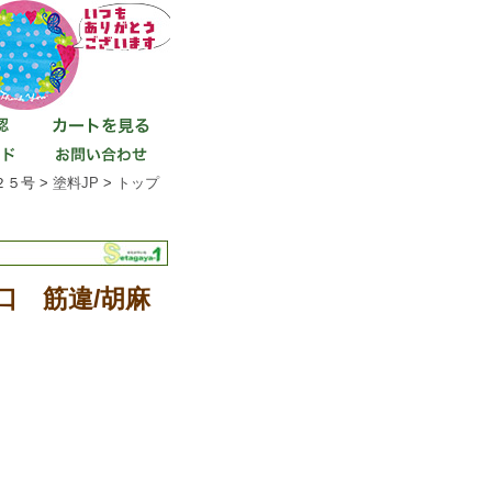
５号 >
塗料JP
>
トップ
口 筋違/胡麻