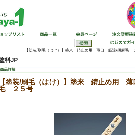
【塗装/刷毛（はけ）】塗来 錆止め用 薄口 筋違/胡麻毛 ２
塗料JP
【塗装/刷毛（はけ）】塗来 錆止め用 薄
毛 ２５号