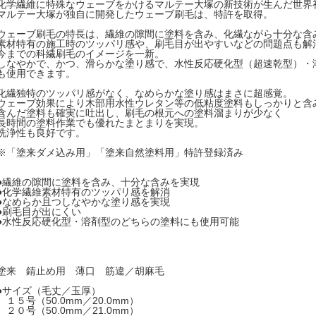
化学繊維に特殊なウェーブをかけるマルテー大塚の新技術が生んだ世界
マルテー大塚が独自に開発したウェーブ刷毛は、特許を取得。
ウェーブ刷毛の特長は、繊維の隙間に塗料を含み、化繊ながら十分な含
素材特有の施工時のツッパリ感や、刷毛目が出やすいなどの問題点も解
今までの科繊刷毛のイメージを一新。
しなやかで、かつ、滑らかな塗り感で、水性反応硬化型（超速乾型）・
も使用できます。
化繊独特のツッパリ感がなく、なめらかな塗り感はまさに超感覚。
ウェーブ効果により木部用水性ウレタン等の低粘度塗料もしっかりと含
含んだ塗料も確実に吐出し、刷毛の根元への塗料溜まりが少なく
長時間の塗料作業でも優れたまとまりを実現。
洗浄性も良好です。
※「塗来ダメ込み用」「塗来自然塗料用」特許登録済み
●繊維の隙間に塗料を含み、十分な含みを実現
●化学繊維素材特有のツッパリ感を解消
●なめらか且つしなやかな塗り感を実現
●刷毛目が出にくい
●水性反応硬化型・溶剤型のどちらの塗料にも使用可能
塗来 錆止め用 薄口 筋違／胡麻毛
●サイズ（毛丈／玉厚）
１５号（50.0mm／20.0mm）
２０号（50.0mm／21.0mm）