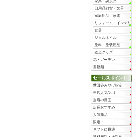
家具・調度品
日用品雑貨・文具
家庭用品・家電
リフォーム・インテリ
ア
食器
ジェルネイル
塗料・塗装用品
鉄道グッズ
花・ガーデン
書籍類
世田谷みやげ指定
当店人気No１
当店の目玉
店長おすすめ
人気商品
限定！
ギフトに最適
送料無料・送料込