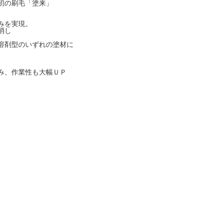
初の刷毛「塗来」
みを実現。
消し
溶剤型のいずれの塗材に
み、作業性も大幅ＵＰ