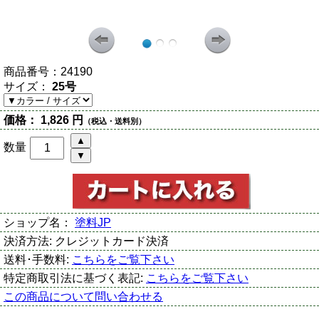
商品番号：
24190
サイズ：
25号
価格：
1,826 円
（税込・送料別）
数量
ショップ名：
塗料JP
決済方法:
クレジットカード決済
送料･手数料:
こちらをご覧下さい
特定商取引法に基づく表記:
こちらをご覧下さい
この商品について問い合わせる