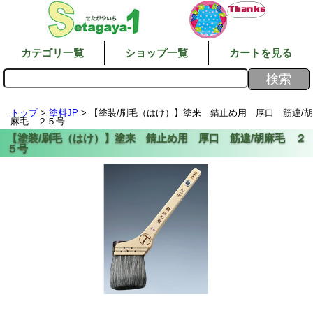
カテゴリ一覧
ショップ一覧
カートを見る
トップ
>
塗料JP
> 【塗装/刷毛（はけ）】塗来 錆止め用 厚口 筋違/胡
麻毛 ２５号