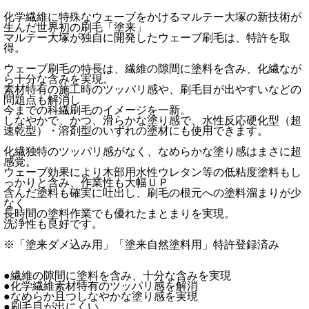
化学繊維に特殊なウェーブをかけるマルテー大塚の新技術が
生んだ世界初の刷毛「塗来」
マルテー大塚が独自に開発したウェーブ刷毛は、特許を取
得。
ウェーブ刷毛の特長は、繊維の隙間に塗料を含み、化繊なが
ら十分な含みを実現。
素材特有の施工時のツッパリ感や、刷毛目が出やすいなどの
問題点も解消し
今までの科繊刷毛のイメージを一新。
しなやかで、かつ、滑らかな塗り感で、水性反応硬化型（超
速乾型）・溶剤型のいずれの塗材にも使用できます。
化繊独特のツッパリ感がなく、なめらかな塗り感はまさに超
感覚。
ウェーブ効果により木部用水性ウレタン等の低粘度塗料もし
っかりと含み、作業性も大幅ＵＰ
含んだ塗料も確実に吐出し、刷毛の根元への塗料溜まりが少
なく
長時間の塗料作業でも優れたまとまりを実現。
洗浄性も良好です。
※「塗来ダメ込み用」「塗来自然塗料用」特許登録済み
●繊維の隙間に塗料を含み、十分な含みを実現
●化学繊維素材特有のツッパリ感を解消
●なめらか且つしなやかな塗り感を実現
●刷毛目が出にくい