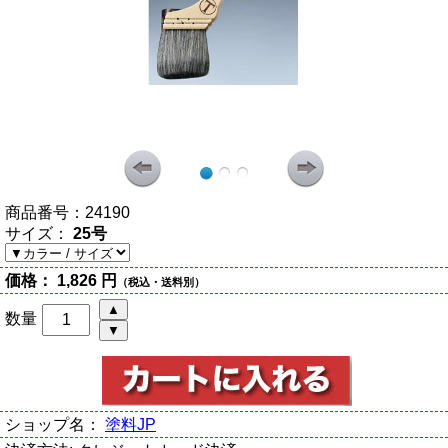
商品番号：
24190
サイズ：
25号
価格：
1,826 円
（税込・送料別）
数量
ショップ名：
塗料JP