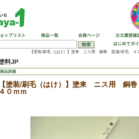
【塗装/刷毛（はけ）】塗来 ニス用 銅巻 筋違/赤毛 ４０
塗料JP
【塗装/刷毛（はけ）】塗来 ニス用 銅
４０ｍｍ