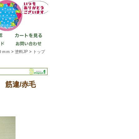
ｍｍ >
塗料JP
>
トップ
巻 筋違/赤毛