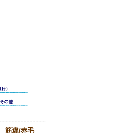
巻 筋違/赤毛