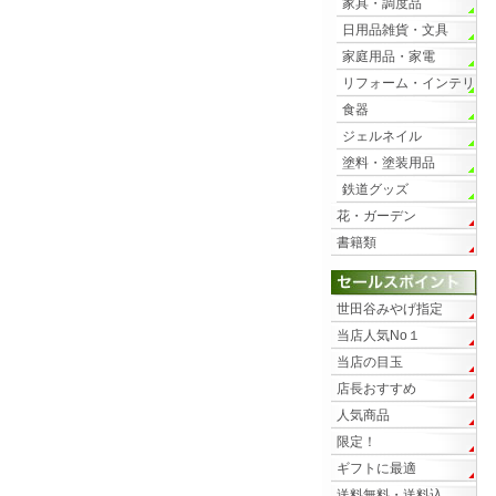
家具・調度品
日用品雑貨・文具
家庭用品・家電
リフォーム・インテリ
ア
食器
ジェルネイル
塗料・塗装用品
鉄道グッズ
花・ガーデン
書籍類
世田谷みやげ指定
当店人気No１
当店の目玉
店長おすすめ
人気商品
限定！
ギフトに最適
送料無料・送料込