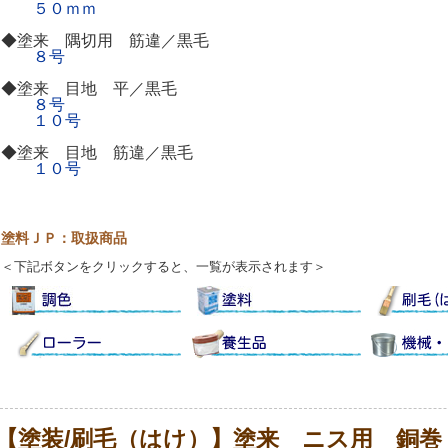
５０ｍｍ
◆塗来 隅切用 筋違／黒毛
８号
◆塗来 目地 平／黒毛
８号
１０号
◆塗来 目地 筋違／黒毛
１０号
塗料ＪＰ：取扱商品
＜下記ボタンをクリックすると、一覧が表示されます＞
【塗装/刷毛（はけ）】塗来 ニス用 銅