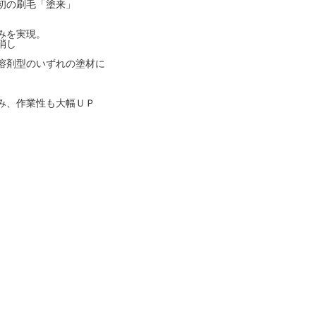
初の刷毛「塗来」
みを実現。
消し
溶剤型のいずれの塗材に
み、作業性も大幅ＵＰ