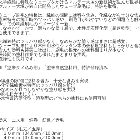
化学繊維に特殊なウェーブをかけるマルテー大塚の新技術が生んだ世界
マルテー大塚が独自に開発したウェーブ刷毛は、特許を取得。
ウェーブ刷毛の特長は、繊維の隙間に塗料を含み、化繊ながら十分な含
素材特有の施工時のツッパリ感や、刷毛目が出やすいなどの問題点も解
今までの科繊刷毛のイメージを一新。
しなやかで、かつ、滑らかな塗り感で、水性反応硬化型（超速乾型）・
も使用できます。
化繊独特のツッパリ感がなく、なめらかな塗り感はまさに超感覚。
ウェーブ効果により木部用水性ウレタン等の低粘度塗料もしっかりと含
含んだ塗料も確実に吐出し、刷毛の根元への塗料溜まりが少なく
長時間の塗料作業でも優れたまとまりを実現。
洗浄性も良好です。
※「塗来ダメ込み用」「塗来自然塗料用」特許登録済み
●繊維の隙間に塗料を含み、十分な含みを実現
●化学繊維素材特有のツッパリ感を解消
●なめらか且つしなやかな塗り感を実現
●刷毛目が出にくい
●水性反応硬化型・溶剤型のどちらの塗料にも使用可能
塗来 ニス用 銅巻 筋違／赤毛
●サイズ（毛丈／玉厚）
３０ｍｍ（34.0mm／10.0mm）
４０ｍｍ（37.0mm／10.0mm）