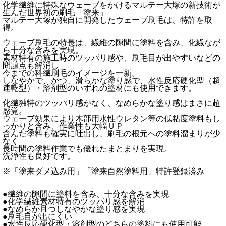
化学繊維に特殊なウェーブをかけるマルテー大塚の新技術が
生んだ世界初の刷毛「塗来」
マルテー大塚が独自に開発したウェーブ刷毛は、特許を取
得。
ウェーブ刷毛の特長は、繊維の隙間に塗料を含み、化繊なが
ら十分な含みを実現。
素材特有の施工時のツッパリ感や、刷毛目が出やすいなどの
問題点も解消し
今までの科繊刷毛のイメージを一新。
しなやかで、かつ、滑らかな塗り感で、水性反応硬化型（超
速乾型）・溶剤型のいずれの塗材にも使用できます。
化繊独特のツッパリ感がなく、なめらかな塗り感はまさに超
感覚。
ウェーブ効果により木部用水性ウレタン等の低粘度塗料もし
っかりと含み、作業性も大幅ＵＰ
含んだ塗料も確実に吐出し、刷毛の根元への塗料溜まりが少
なく
長時間の塗料作業でも優れたまとまりを実現。
洗浄性も良好です。
※「塗来ダメ込み用」「塗来自然塗料用」特許登録済み
●繊維の隙間に塗料を含み、十分な含みを実現
●化学繊維素材特有のツッパリ感を解消
●なめらか且つしなやかな塗り感を実現
●刷毛目が出にくい
●水性反応硬化型・溶剤型のどちらの塗料にも使用可能