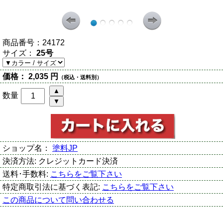
商品番号：
24172
サイズ：
25号
価格：
2,035 円
（税込・送料別）
数量
ショップ名：
塗料JP
決済方法:
クレジットカード決済
送料･手数料:
こちらをご覧下さい
特定商取引法に基づく表記:
こちらをご覧下さい
この商品について問い合わせる