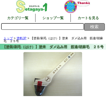
カテゴリ一覧
ショップ一覧
カートを見る
トップ
>
塗料JP
> 【塗装/刷毛（はけ）】塗来 ダメ込み用 筋違/胡麻
毛 ２５号