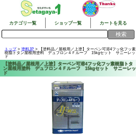
カテゴリ一覧
ショップ一覧
カートを見る
トップ
>
塗料JP
> 【塗料品／屋根用／上塗】ターペン可溶4フッ化フッ素
樹脂トタン屋根用塗料 デュフロン４Ｆルーフ 15kgセット サニーレッ
ド