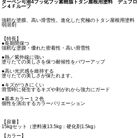
ターペン可溶4フッ化フッ素樹脂トタン屋根用塗料 デュフロ
ン４Ｆルーフ
強靭な塗膜、高い滑雪性。進化した究極のトタン屋根用塗料
弱溶剤
【特長】
●長期間保つ
強靭な塗膜・優れた密着性・高い滑雪性
●熱／紫外線に強い
塗りたての美しさを保つ耐候性をパワーアップ
●高い光沢感を維持する
塗りたての美しさが保たれます。
●キズがつきにくい
滑雪時に発生するキズや剥がれから強力にガード
●基本カラー１２色
個性を演出するカラーバリエーション
【容量】
15kgセット（塗料液13.5kg：硬化剤1.5kg）
【カラー】