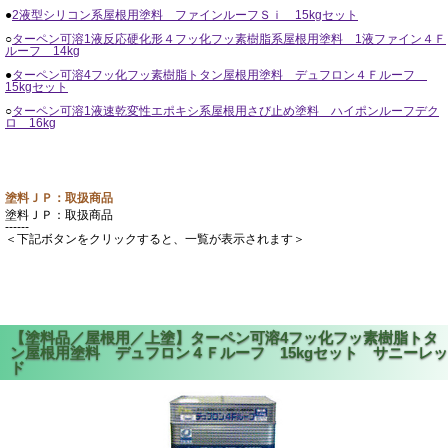
●
2液型シリコン系屋根用塗料 ファインルーフＳｉ 15kgセット
○
ターペン可溶1液反応硬化形４フッ化フッ素樹脂系屋根用塗料 1液ファイン４Ｆ
ルーフ 14kg
●
ターペン可溶4フッ化フッ素樹脂トタン屋根用塗料 デュフロン４Ｆルーフ
15kgセット
○
ターペン可溶1液速乾変性エポキシ系屋根用さび止め塗料 ハイポンルーフデク
ロ 16kg
塗料ＪＰ：取扱商品
塗料ＪＰ：取扱商品
------
＜下記ボタンをクリックすると、一覧が表示されます＞