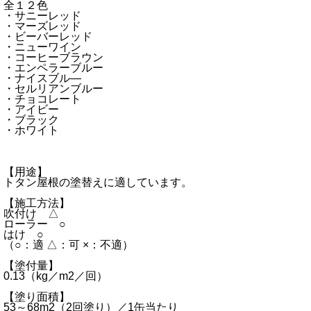
全１２色
・サニーレッド
・マーズレッド
・ビーバーレッド
・ニューワイン
・コーヒーブラウン
・エンペラーブルー
・ナイスブル―
・セルリアンブルー
・チョコレート
・アイビー
・ブラック
・ホワイト
【用途】
トタン屋根の塗替えに適しています。
【施工方法】
吹付け △
ローラー ○
はけ ○
（○：適 △：可 ×：不適）
【塗付量】
0.13（kg／m2／回）
【塗り面積】
53～68m2（2回塗り）／1缶当たり