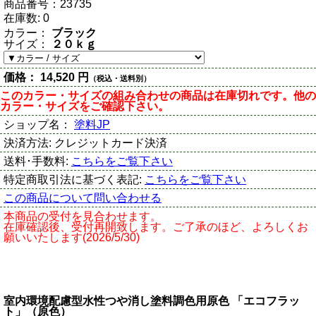
商品番号：
23735
在庫数:
0
カラー：
ブラック
サイズ：
２０ｋｇ
価格：
14,520 円
（税込・送料別）
このカラー・サイズの組み合わせの商品は在庫切れです。他の
カラー・サイズをご確認下さい。
ショップ名：
塗料JP
決済方法:
クレジットカード決済
送料･手数料:
こちらをご覧下さい
特定商取引法に基づく表記:
こちらをご覧下さい
この商品について問い合わせる
本商品の受付を見合わせます。
在庫確認後、受付再開致します。ご了承のほど、よろしくお
願いいたします(2026/5/30)
室内環境配慮型水性つや消し塗料調色用原色 「エコフラッ
ト」（原色）