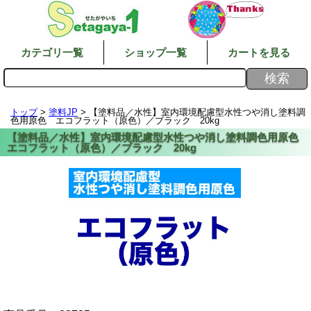
カテゴリ一覧
ショップ一覧
カートを見る
トップ
>
塗料JP
> 【塗料品／水性】室内環境配慮型水性つや消し塗料調
色用原色 エコフラット（原色）／ブラック 20kg