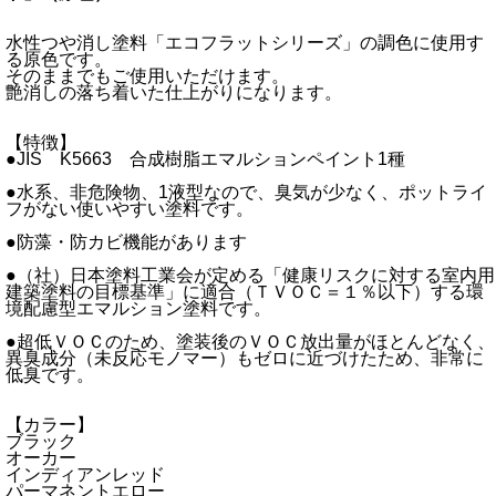
水性つや消し塗料「エコフラットシリーズ」の調色に使用す
る原色です。
そのままでもご使用いただけます。
艶消しの落ち着いた仕上がりになります。
【特徴】
●JIS K5663 合成樹脂エマルションペイント1種
●水系、非危険物、1液型なので、臭気が少なく、ポットライ
フがない使いやすい塗料です。
●防藻・防カビ機能があります
●（社）日本塗料工業会が定める「健康リスクに対する室内用
建築塗料の目標基準」に適合（ＴＶＯＣ＝１％以下）する環
境配慮型エマルション塗料です。
●超低ＶＯＣのため、塗装後のＶＯＣ放出量がほとんどなく、
異臭成分（未反応モノマー）もゼロに近づけたため、非常に
低臭です。
【カラー】
ブラック
オーカー
インディアンレッド
パーマネントエロー