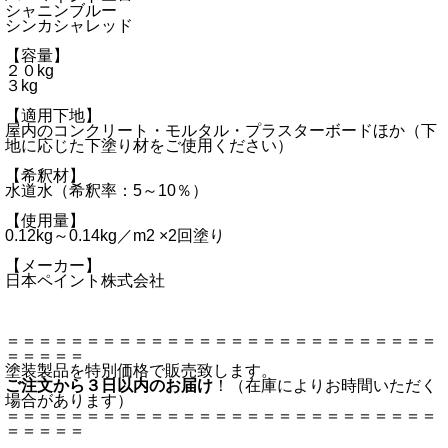
シャニンブルー
シンカシャレッド
【容量】
２０kg
３kg
【適用下地】
屋内のコンクリート・モルタル・プラスターボードほか（下
地に応じた下塗り材をご使用ください）
【希釈材】
水道水（希釈率：5～10％）
【使用量】
0.12kg～0.14kg／m2 ×2回塗り
【メーカー】
日本ペイント株式会社
＝＝＝＝＝＝＝＝＝＝＝＝＝＝＝＝＝＝＝＝＝＝＝＝＝＝＝
＝＝＝＝＝
塗装製品を特別価格で販売致します。
ご注文から３日以内のお届け
！（在庫によりお時間いただく
場合があります）
＝＝＝＝＝＝＝＝＝＝＝＝＝＝＝＝＝＝＝＝＝＝＝＝＝＝＝
＝＝＝＝＝