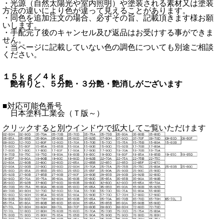
・光源（自然太陽光や室内照明）や塗装される素材又は塗装
方法の違いにより色が違って見えることがあります。
・同色を追加注文の場合、必ずその旨、記載頂きます様お願
いします。
・手配完了後のキャンセル及び返品はお受けする事ができま
せん。
・当ページに記載していない色の調色についても別途ご相談
ください。
１５ｋｇ／４ｋｇ
艶有りと、５分艶・３分艶・艶消しがございます
■対応可能色番号
日本塗料工業会（Ｔ版～）
クリックすると別ウインドウで拡大してご覧いただけます