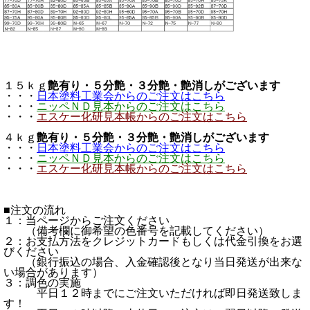
１５ｋｇ
艶有り・５分艶・３分艶・艶消しがございます
・・・
日本塗料工業会からのご注文はこちら
・・・
ニッペＮＤ見本からのご注文はこちら
・・・
エスケー化研見本帳からのご注文はこちら
４ｋｇ
艶有り・５分艶・３分艶・艶消しがございます
・・・
日本塗料工業会からのご注文はこちら
・・・
ニッペＮＤ見本からのご注文はこちら
・・・
エスケー化研見本帳からのご注文はこちら
■注文の流れ
１：当ページからご注文ください
（備考欄に御希望の色番号を記載してください）
２：お支払方法をクレジットカードもしくは代金引換をお選
びください
（銀行振込の場合、入金確認後となり当日発送が出来な
い場合があります）
３：調色の実施
平日１２時までにご注文いただければ即日発送致しま
す！