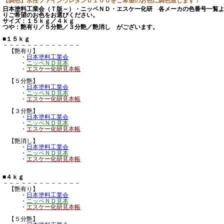
【調色】水性ファインウレタンＵ１００をご希望のお色に調色致します！
日本塗料工業会（Ｔ版～）・ニッペＮＤ・エスケー化研 各メーカの色番号一覧
りご希望のお色をお選びください。
サイズ：１５ｋｇ／４ｋｇ
つや：艶有り／５分艶／３分艶／艶消し がございます。
■１５ｋｇ
－－－－－－－－－－－－－
【艶有り】
・
日本塗料工業会
・
ニッペＮＤ見本
・
エスケー化研見本帳
【５分艶】
・
日本塗料工業会
・
ニッペＮＤ見本
・
エスケー化研見本帳
【３分艶】
・
日本塗料工業会
・
ニッペＮＤ見本
・
エスケー化研見本帳
【艶消し】
・
日本塗料工業会
・
ニッペＮＤ見本
・
エスケー化研見本帳
■４ｋｇ
－－－－－－－－－－－－－
【艶有り】
・
日本塗料工業会
・
ニッペＮＤ見本
・
エスケー化研見本帳
【５分艶】