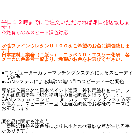
平日１２時までにご注文いただければ即日発送致しま
す！
※艶有りのみスピード調色対応
水性ファインウレタンＵ１００をご希望のお色に調色致しま
す！
日本塗料工業会（Ｔ版～）・ニッペＮＤ・エスケー化研 各
メーカの色番号一覧よりご希望のお色をお選びください。
●コンピューターカラーマッチングシステムによるスピーディ
ーな調色
●CANシステムによる無駄の無い且つスピーディーな調色
専業調色員２名で日本ペイント建築・外装用塗料を主に、フ
タル酸樹脂塗料・焼付塗料等の自社調色を行っています。
CANシステム・コンピューターカラーマッチングシステム等
を導入し、スピーディー且つ正確な調色でお客様のニーズに
お応えします。
調色品に関する注意点
・塗料の種類や原色等により見本と比べ微妙な差が生じる事
があります。