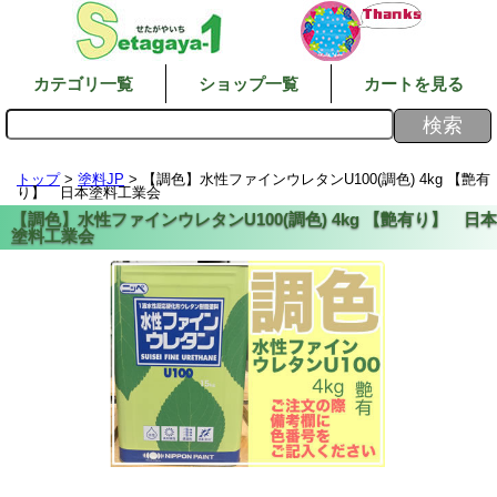
カテゴリ一覧
ショップ一覧
カートを見る
トップ
>
塗料JP
> 【調色】水性ファインウレタンU100(調色) 4kg 【艶有
り】 日本塗料工業会