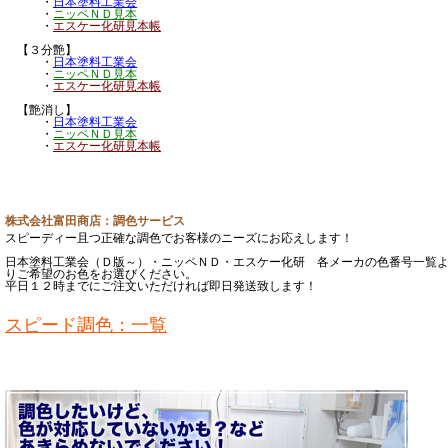
・
日本塗料工業会
・
ニッペＮＤ見本
・
エスケー化研見本帳
【３分艶】
・
日本塗料工業会
・
ニッペＮＤ見本
・
エスケー化研見本帳
【艶消し】
・
日本塗料工業会
・
ニッペＮＤ見本
・
エスケー化研見本帳
株式会社富田商店：調色サービス
スピーディー且つ正確な調色でお客様のニーズにお応えします！
日本塗料工業会（Ｄ版～）・ニッペＮＤ・エスケー化研 各メーカの色番号一覧
りご希望のお色をお選びください。
平日１２時までにご注文いただければ即日発送致します！
スピード調色：一覧