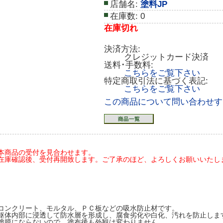
店舗名:
塗料JP
在庫数:
0
在庫切れ
決済方法:
クレジットカード決済
送料･手数料:
こちらをご覧下さい
特定商取引法に基づく表記:
こちらをご覧下さい
この商品について問い合わせす
本商品の受付を見合わせます。
在庫確認後、受付再開致します。ご了承のほど、よろしくお願いいたします(20
コンクリート、モルタル、ＰＣ板などの吸水防止材です。
躯体内部に浸透して防水層を形成し、腐食劣化や白化、汚れを防止しま
塗膜にならないので、塗布後も外観は変わりません。