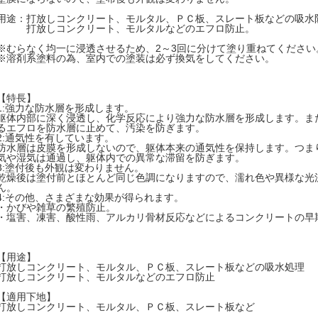
用途：打放しコンクリート、モルタル、ＰＣ板、スレート板などの吸水
打放しコンクリート、モルタルなどのエフロ防止。
※むらなく均一に浸透させるため、2～3回に分けて塗り重ねてください
※溶剤系塗料の為、室内での塗装は必ず換気をしてください。
【特長】
1:強力な防水層を形成します。
躯体内部に深く浸透し、化学反応により強力な防水層を形成します。ま
るエフロを防水層に止めて、汚染を防ぎます。
2:通気性を有しています。
防水層は皮膜を形成しないので、躯体本来の通気性を保持します。つま
気や湿気は通過し、躯体内での異常な滞留を防ぎます。
3:塗付後も外観は変わりません。
乾燥後は塗付前とほとんど同じ色調になりますので、濡れ色や異様な光
ん。
4:その他、さまざまな効果が得られます。
・かびや雑草の繁殖防止。
・塩害、凍害、酸性雨、アルカリ骨材反応などによるコンクリートの早
【用途】
打放しコンクリート、モルタル、ＰＣ板、スレート板などの吸水処理
打放しコンクリート、モルタルなどのエフロ防止
【適用下地】
打放しコンクリート、モルタル、ＰＣ板、スレート板など