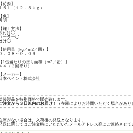
【荷姿】
１６Ｌ（１２．５ｋｇ）
【色】
透明
【施工方法】
吹付け◯
ローラー◯
はけ◯
【使用量（kg／m2／回）】
０．０８～０．０９
【1缶当たりの塗り面積（m2／缶）】
４４（３回塗り）
【メーカー】
日本ペイント株式会社
＝＝＝＝＝＝＝＝＝＝＝＝＝＝＝＝＝＝＝＝＝＝＝＝＝＝＝＝＝＝＝＝
塗装製品を特別価格で販売致します。
ご注文から３日以内のお届け
！（在庫によりお時間いただく場合があり
＝＝＝＝＝＝＝＝＝＝＝＝＝＝＝＝＝＝＝＝＝＝＝＝＝＝＝＝＝＝＝＝
在庫がない場合は、入荷後の発送となります。
発送に関してはご注文時にいただいたメールアドレス宛にご連絡させて