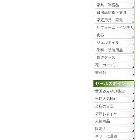
家具・調度品
日用品雑貨・文具
家庭用品・家電
リフォーム・インテリ
ア
食器
ジェルネイル
塗料・塗装用品
鉄道グッズ
花・ガーデン
書籍類
世田谷みやげ指定
当店人気No１
当店の目玉
店長おすすめ
人気商品
限定！
ギフトに最適