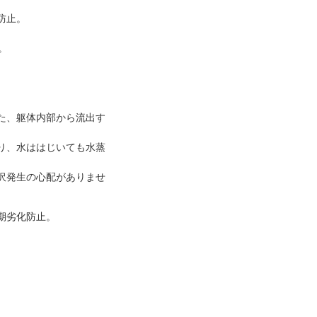
防止。
。
た、躯体内部から流出す
り、水ははじいても水蒸
沢発生の心配がありませ
期劣化防止。