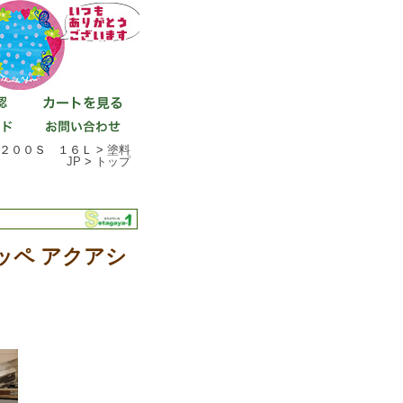
２００Ｓ １６Ｌ >
塗料
JP
>
トップ
ッペ アクアシ