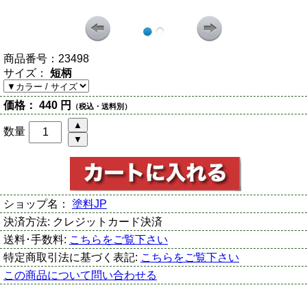
商品番号：
23498
サイズ：
短柄
価格：
440 円
（税込・送料別）
数量
ショップ名：
塗料JP
決済方法:
クレジットカード決済
送料･手数料:
こちらをご覧下さい
特定商取引法に基づく表記:
こちらをご覧下さい
この商品について問い合わせる