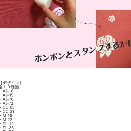
【デザイン】
全１３種類
・AJ-18
・AJ-45
・AJ-70
・AJ-71
・CC-05
・CC-31
・M-19
・M-22
・FL-12
・FL-36