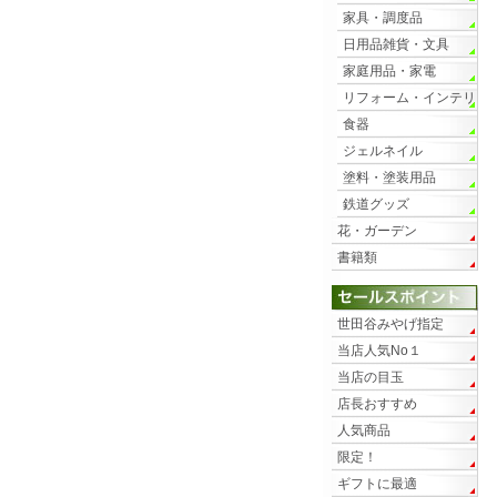
家具・調度品
日用品雑貨・文具
家庭用品・家電
リフォーム・インテリ
ア
食器
ジェルネイル
塗料・塗装用品
鉄道グッズ
花・ガーデン
書籍類
世田谷みやげ指定
当店人気No１
当店の目玉
店長おすすめ
人気商品
限定！
ギフトに最適