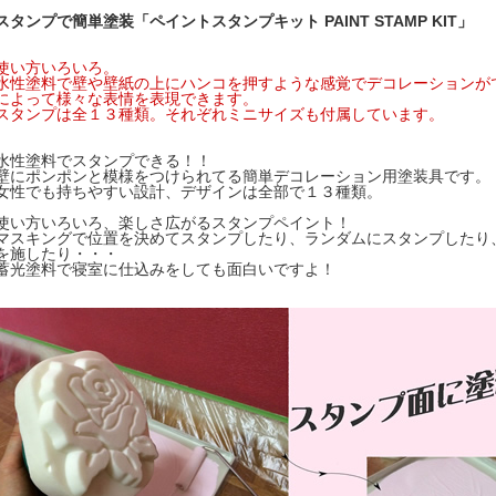
スタンプで簡単塗装「ペイントスタンプキット PAINT STAMP KIT」
使い方いろいろ。
水性塗料で壁や壁紙の上にハンコを押すような感覚でデコレーションが
によって様々な表情を表現できます。
スタンプは全１３種類。それぞれミニサイズも付属しています。
水性塗料でスタンプできる！！
壁にポンポンと模様をつけられてる簡単デコレーション用塗装具です。
女性でも持ちやすい設計、デザインは全部で１３種類。
使い方いろいろ、楽しさ広がるスタンプペイント！
マスキングで位置を決めてスタンプしたり、ランダムにスタンプしたり
を施したり・・・
蓄光塗料で寝室に仕込みをしても面白いですよ！