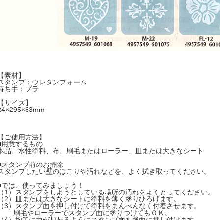
【素材】
スタンプ：ウレタンフォーム
持ち手：プラ
【サイズ】
24×295×83mm
【ご使用方法】
■用意するもの
本品、水性塗料、布、刷毛またはローラー、皿または大きなシート
■スタンプ前のお掃除
スタンプしたい壁のほこりや汚れなどを、よく拭き取ってください。
■では、使ってみましょう！
（1）スタンプをしようとしている場所の汚れをよくとってください。
（2）皿または大きなシートに塗料を薄く塗りひろげます。
（3）スタンプ面を押し付けて塗料をまんべんなく付着させます。
刷毛やローラーでスタンプ面に塗りつけてもＯＫ。
（4）均等に力が加わるようにスタンプ面を塗面に押し付けます。