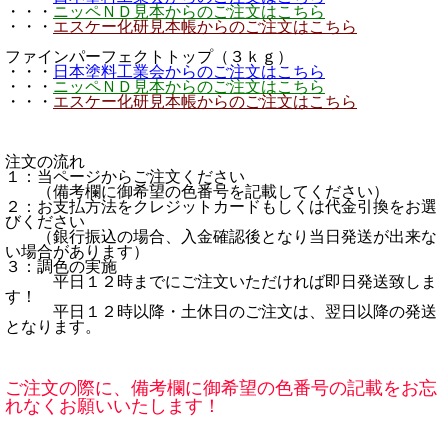
・・・
ニッペＮＤ見本からのご注文はこちら
・・・
エスケー化研見本帳からのご注文はこちら
ファインパーフェクトトップ（３ｋｇ）
・・・
日本塗料工業会からのご注文はこちら
・・・
ニッペＮＤ見本からのご注文はこちら
・・・
エスケー化研見本帳からのご注文はこちら
注文の流れ
１：当ページからご注文ください
（備考欄に御希望の色番号を記載してください）
２：お支払方法をクレジットカードもしくは代金引換をお選
びください
（銀行振込の場合、入金確認後となり当日発送が出来な
い場合があります）
３：調色の実施
平日１２時までにご注文いただければ即日発送致しま
す！
平日１２時以降・土休日のご注文は、翌日以降の発送
となります。
ご注文の際に、備考欄に御希望の色番号の記載をお忘
れなくお願いいたします！