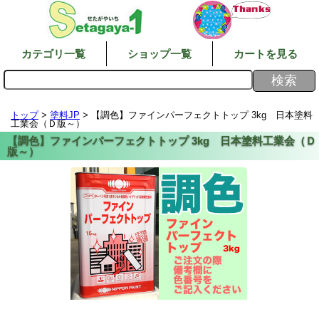
カテゴリ一覧
ショップ一覧
カートを見る
トップ
>
塗料JP
> 【調色】ファインパーフェクトトップ 3kg 日本塗料
工業会（Ｄ版～）