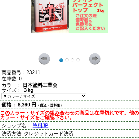
商品番号：
23211
在庫数:
0
カラー：
日本塗料工業会
サイズ：
３kg
価格：
8,360 円
（税込・送料別）
このカラー・サイズの組み合わせの商品は在庫切れです。他の
カラー・サイズをご確認下さい。
ショップ名：
塗料JP
決済方法:
クレジットカード決済