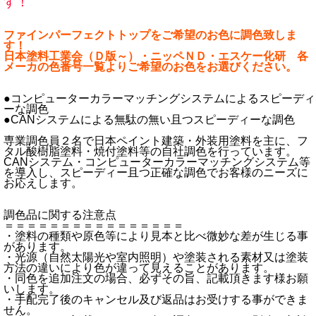
す！
ファインパーフェクトトップをご希望のお色に調色致しま
す！
日本塗料工業会（Ｄ版～）・ニッペＮＤ・エスケー化研 各
メーカの色番号一覧よりご希望のお色をお選びください。
●コンピューターカラーマッチングシステムによるスピーディ
ーな調色
●CANシステムによる無駄の無い且つスピーディーな調色
専業調色員２名で日本ペイント建築・外装用塗料を主に、フ
タル酸樹脂塗料・焼付塗料等の自社調色を行っています。
CANシステム・コンピューターカラーマッチングシステム等
を導入し、スピーディー且つ正確な調色でお客様のニーズに
お応えします。
調色品に関する注意点
＝＝＝＝＝＝＝＝＝＝＝＝＝＝＝＝
・塗料の種類や原色等により見本と比べ微妙な差が生じる事
があります。
・光源（自然太陽光や室内照明）や塗装される素材又は塗装
方法の違いにより色が違って見えることがあります。
・同色を追加注文の場合、必ずその旨、記載頂きます様お願
いします。
・手配完了後のキャンセル及び返品はお受けする事ができま
せん。