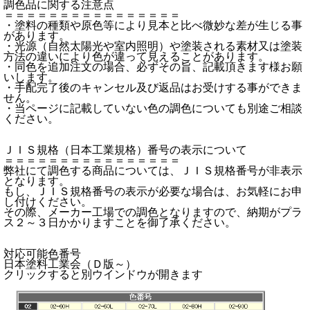
調色品に関する注意点
＝＝＝＝＝＝＝＝＝＝＝＝＝＝＝＝
・塗料の種類や原色等により見本と比べ微妙な差が生じる事
があります。
・光源（自然太陽光や室内照明）や塗装される素材又は塗装
方法の違いにより色が違って見えることがあります。
・同色を追加注文の場合、必ずその旨、記載頂きます様お願
いします。
・手配完了後のキャンセル及び返品はお受けする事ができま
せん。
・当ページに記載していない色の調色についても別途ご相談
ください。
ＪＩＳ規格（日本工業規格）番号の表示について
＝＝＝＝＝＝＝＝＝＝＝＝＝＝＝＝
弊社にて調色する商品については、ＪＩＳ規格番号が非表示
となります。
もし、ＪＩＳ規格番号の表示が必要な場合は、お気軽にお申
し付けください。
その際、メーカー工場での調色となりますので、納期がプラ
ス２～３日かかりますことを御了承ください。
対応可能色番号
日本塗料工業会（Ｄ版～）
クリックすると別ウインドウが開きます