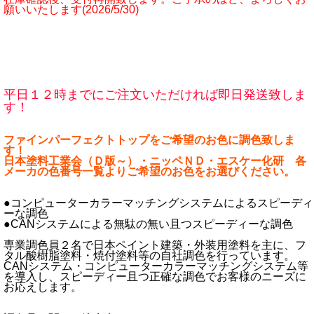
願いいたします(2026/5/30)
平日１２時までにご注文いただければ即日発送致しま
す！
ファインパーフェクトトップをご希望のお色に調色致しま
す！
日本塗料工業会（Ｄ版～）・ニッペＮＤ・エスケー化研 各
メーカの色番号一覧よりご希望のお色をお選びください。
●コンピューターカラーマッチングシステムによるスピーディ
ーな調色
●CANシステムによる無駄の無い且つスピーディーな調色
専業調色員２名で日本ペイント建築・外装用塗料を主に、フ
タル酸樹脂塗料・焼付塗料等の自社調色を行っています。
CANシステム・コンピューターカラーマッチングシステム等
を導入し、スピーディー且つ正確な調色でお客様のニーズに
お応えします。