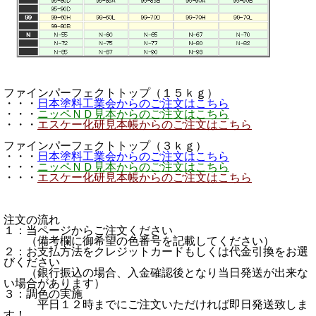
ファインパーフェクトトップ（１５ｋｇ）
・・・
日本塗料工業会からのご注文はこちら
・・・
ニッペＮＤ見本からのご注文はこちら
・・・
エスケー化研見本帳からのご注文はこちら
ファインパーフェクトトップ（３ｋｇ）
・・・
日本塗料工業会からのご注文はこちら
・・・
ニッペＮＤ見本からのご注文はこちら
・・・
エスケー化研見本帳からのご注文はこちら
注文の流れ
１：当ページからご注文ください
（備考欄に御希望の色番号を記載してください）
２：お支払方法をクレジットカードもしくは代金引換をお選
びください
（銀行振込の場合、入金確認後となり当日発送が出来な
い場合があります）
３：調色の実施
平日１２時までにご注文いただければ即日発送致しま
す！