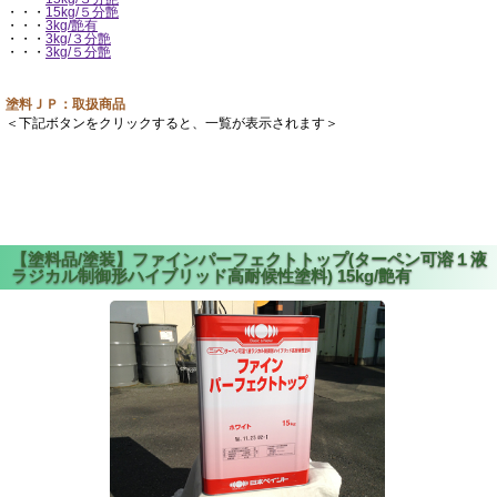
・・・
15kg/５分艶
・・・
3kg/艶有
・・・
3kg/３分艶
・・・
3kg/５分艶
塗料ＪＰ：取扱商品
＜下記ボタンをクリックすると、一覧が表示されます＞