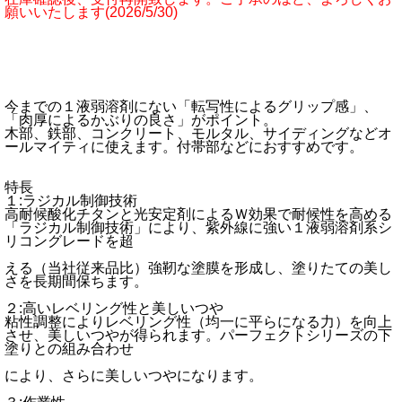
願いいたします(2026/5/30)
今までの１液弱溶剤にない「転写性によるグリップ感」、
「肉厚によるかぶりの良さ」がポイント。
木部、鉄部、コンクリート、モルタル、サイディングなどオ
ールマイティに使えます。付帯部などにおすすめです。
特長
１:ラジカル制御技術
高耐候酸化チタンと光安定剤によるＷ効果で耐候性を高める
「ラジカル制御技術」により、紫外線に強い１液弱溶剤系シ
リコングレードを超
える（当社従来品比）強靭な塗膜を形成し、塗りたての美し
さを長期間保ちます。
２:高いレベリング性と美しいつや
粘性調整によりレベリング性（均一に平らになる力）を向上
させ、美しいつやが得られます。パーフェクトシリーズの下
塗りとの組み合わせ
により、さらに美しいつやになります。