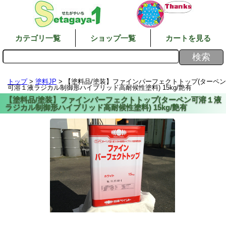
カテゴリ一覧
ショップ一覧
カートを見る
トップ
>
塗料JP
> 【塗料品/塗装】ファインパーフェクトトップ(ターペン
可溶１液ラジカル制御形ハイブリッド高耐候性塗料) 15kg/艶有