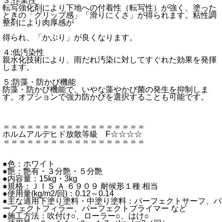
３:作業性
転写強化剤により下地への付着性（転写性）が強く、塗った
ときの「グリップ感」「滑りにくさ」が得られます。粘性調
整剤により肉厚感が
得られ、「かぶり」が良くなります。
４:低汚染性
親水化技術により、雨だれ汚染に対してすぐれた効果を発揮
します。
５:防藻・防かび機能
防藻・防かび機能で、いやな藻やかび菌の発生を抑制しま
す。オプションで強力防かびを選択することも可能です。
＝＝＝＝＝＝＝＝＝＝＝＝＝＝＝＝＝＝
ホルムアルデヒド放散等級 F☆☆☆☆
＝＝＝＝＝＝＝＝＝＝＝＝＝＝＝＝＝＝
●色：ホワイト
●艶：艶有・３分艶・５分艶
●内容量：15kg・3kg
●規格：ＪＩＳ Ａ ６９０９ 耐候形１種 相当
●使用量(kg/m2/回)：0.12～0.14
●主な適用下塗り塗料・中塗り塗料：パーフェクトサーフ、パ
ーフェクトフィラー、パーフェクトプライマー など
●施工方法：吹付け○、ローラー○、はけ○