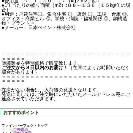
●使用量：０．１１～０．１７（kg／m2／回）
●1缶当たりの塗り面積（m2）:８８～１３６（１５kg/缶の場
合）
●用途：戸建住宅◎、集合住宅 ◎、店舗 ◎、工場・倉庫 ◎、
オフィス・商業ビル ◎、学校・病院・福祉関係 ◎、鋼構造
物・プラント ×
●メーカー：日本ペイント株式会社
＝＝＝＝＝＝＝＝＝＝＝＝＝＝＝＝＝＝＝＝＝＝＝＝＝＝＝
＝＝＝＝＝
塗装製品を特別価格で販売致します。
ご注文から３日以内のお届け
！（在庫によりお時間いただく
場合があります）
＝＝＝＝＝＝＝＝＝＝＝＝＝＝＝＝＝＝＝＝＝＝＝＝＝＝＝
＝＝＝＝＝
在庫がない場合は、入荷後の発送となります。
発送に関してはご注文時にいただいたメールアドレス宛にご
連絡させていただきます。
ファインパーフェクトトップ
・・・
15kg/艶有
・・・
15kg/３分艶