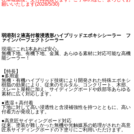
願いいたします(2026/5/30)
弱溶剤２液高付着浸透形ハイブリッドエポキシシーラー フ
ァインパーフェクトシーラー
現場にこれ1本あれば安心。
無機下地、有機下地、金属、あらゆる素材に対応可能な高機
能シーラー！
【特長】
●多用途
無機・有機ハイブリッド技術により開発された特殊エポキシ
樹脂の効果により、従来のモルタル、コンクリート、木部、
スレート屋根に加え、サイディングボードや鉄部等あらゆる
素材に広く対応します。
●透湿＋高付着
下地に対して高い浸透性と含浸補強性を持つとともに、高い
付着力が発現します。
●高意匠サイディングボード対応
従来、塗装が難しかった無機や光触媒系の処理がされた高意
匠系サイディングボードの下塗りにご利用いただけます。