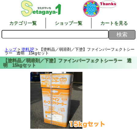
カテゴリ一覧
ショップ一覧
カートを見る
トップ
>
塗料JP
> 【塗料品／弱溶剤／下塗】ファインパーフェクトシー
ラー 透明 15kgセット