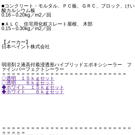
■コンクリート・モルタル、ＰＣ板、ＧＲＣ、ブロック、けい
酸カルシウム板
0.16～0.20kg／m2／回
■ＡＬＣ、住宅用化粧スレート屋根、 木部
0.15～0.30kg／m2／回
【メーカー】
日本ペイント株式会社
弱溶剤２液高付着浸透形ハイブリッドエポキシシーラー フ
ァインパーフェクトシーラー
＝＝＝＝＝＝＝＝＝＝＝＝＝＝＝＝＝＝＝＝＝＝＝＝＝＝
◇透明 １５ｋｇセット
◇透明 ６ｋｇセット
◆ホワイト １５ｋｇセット
◆ホワイト ６ｋｇセット
＝＝＝＝＝＝＝＝＝＝＝＝＝＝＝＝＝＝＝＝＝＝＝＝＝＝＝
＝＝＝＝＝