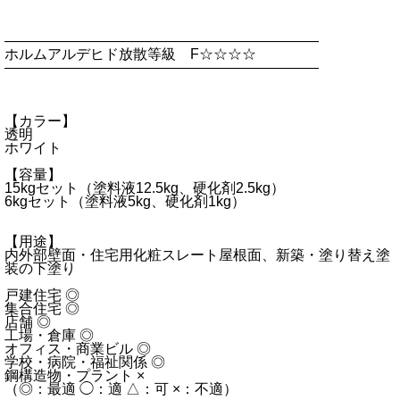
――――――――――――――――――――――
ホルムアルデヒド放散等級 F☆☆☆☆
――――――――――――――――――――――
【カラー】
透明
ホワイト
【容量】
15kgセット（塗料液12.5kg、硬化剤2.5kg）
6kgセット（塗料液5kg、硬化剤1kg）
【用途】
内外部壁面・住宅用化粧スレート屋根面、新築・塗り替え塗
装の下塗り
戸建住宅 ◎
集合住宅 ◎
店舗 ◎
工場・倉庫 ◎
オフィス・商業ビル ◎
学校・病院・福祉関係 ◎
鋼構造物・プラント ×
（◎：最適 ◯：適 △：可 ×：不適）