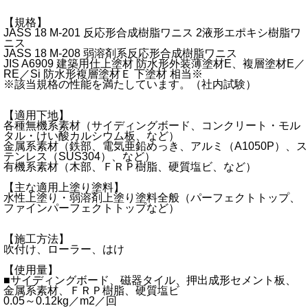
【規格】
JASS 18 M-201 反応形合成樹脂ワニス 2液形エポキシ樹脂ワ
ニス
JASS 18 M-208 弱溶剤系反応形合成樹脂ワニス
JIS A6909 建築用仕上塗材 防水形外装薄塗材E、複層塗材E／
RE／Si 防水形複層塗材Ｅ 下塗材 相当※
※該当規格の性能を満たしています。（社内試験）
【適用下地】
各種無機系素材（サイディングボード、コンクリート・モル
タル・けい酸カルシウム板、など）
金属系素材（鉄部、電気亜鉛めっき、アルミ（A1050P）、ス
テンレス（SUS304）、など）
有機系素材（木部、ＦＲＰ樹脂、硬質塩ビ、など）
【主な適用上塗り塗料】
水性上塗り・弱溶剤上塗り塗料全般（パーフェクトトップ、
ファインパーフェクトトップなど）
【施工方法】
吹付け、ローラー、はけ
【使用量】
■サイディングボード、磁器タイル、押出成形セメント板、
金属系素材、ＦＲＰ樹脂、硬質塩ビ
0.05～0.12kg／m2／回