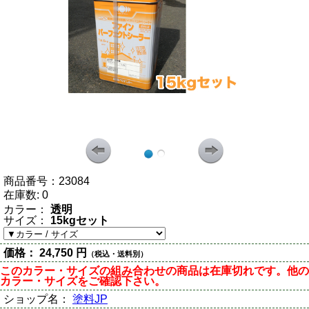
商品番号：
23084
在庫数:
0
カラー：
透明
サイズ：
15kgセット
価格：
24,750 円
（税込・送料別）
このカラー・サイズの組み合わせの商品は在庫切れです。他の
カラー・サイズをご確認下さい。
ショップ名：
塗料JP