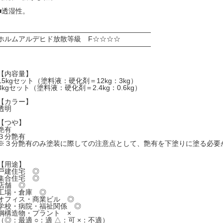
■透湿性。
――――――――――――――――――――――
ホルムアルデヒド放散等級 F☆☆☆☆
――――――――――――――――――――――
【内容量】
15kgセット（塗料液：硬化剤＝12kg：3kg）
3kgセット（塗料液：硬化剤＝2.4kg：0.6kg）
【カラー】
透明
【つや】
艶有
３分艶有
※３分艶有のみ塗装に際しての注意点として、艶有を下塗りに塗る必要
【用途】
戸建住宅 ◎
集合住宅 ◎
店舗 ◎
工場・倉庫 ◎
オフィス・商業ビル ◎
学校・病院・福祉関係 ◎
鋼構造物・プラント ×
（◎：最適 ○：適 △：可 ×：不適）