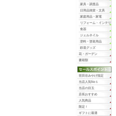
家具・調度品
日用品雑貨・文具
家庭用品・家電
リフォーム・インテリ
ア
食器
ジェルネイル
塗料・塗装用品
鉄道グッズ
花・ガーデン
書籍類
世田谷みやげ指定
当店人気No１
当店の目玉
店長おすすめ
人気商品
限定！
ギフトに最適