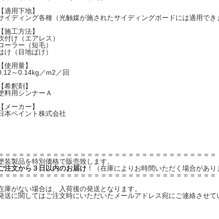
【適用下地】
サイディング各種（光触媒が施されたサイディングボードには適用でき
【施工方法】
吹付け（エアレス）
ローラー（短毛）
はけ（目地ばけ）
【使用量】
0.12～0.14kg／m2／回
【希釈剤】
塗料用シンナーＡ
【メーカー】
日本ペイント株式会社
＝＝＝＝＝＝＝＝＝＝＝＝＝＝＝＝＝＝＝＝＝＝＝＝＝＝＝＝＝＝＝＝
塗装製品を特別価格で販売致します。
ご注文から３日以内のお届け
！（在庫によりお時間いただく場合があり
＝＝＝＝＝＝＝＝＝＝＝＝＝＝＝＝＝＝＝＝＝＝＝＝＝＝＝＝＝＝＝＝
在庫がない場合は、入荷後の発送となります。
発送に関してはご注文時にいただいたメールアドレス宛にご連絡させて