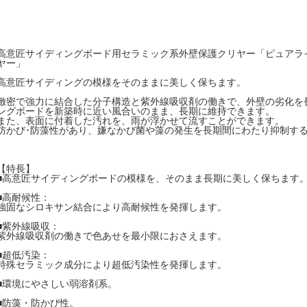
高意匠サイディングボード用セラミック系外壁保護クリヤー「ピュアラ
ヤー」
高意匠サイディングの模様をそのままに美しく保ちます。
緻密で強力に結合した分子構造と紫外線吸収剤の働きで、外壁の劣化を
ングボードを新築時に近い風合いのまま、長期に維持できます。
また、表面に付着した汚れを、雨が浮かせて流すことができます。
防かび･防藻性があり、嫌なかび菌や藻の発生を長期間にわたり抑制す
【特長】
■高意匠サイディングボードの模様を、そのまま長期に美しく保ちます
■高耐候性：
強固なシロキサン結合により高耐候性を発揮します。
■紫外線吸収：
紫外線吸収剤の働きで色あせを最小限におさえます。
■超低汚染：
特殊セラミック成分により超低汚染性を発揮します。
■環境にやさしい弱溶剤系。
■防藻・防かび性。