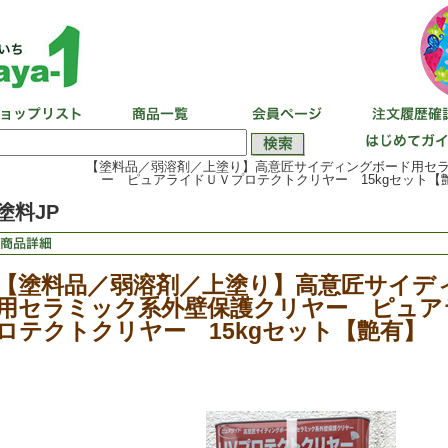
【塗料品／弱溶剤／上塗り】高意匠サイディングボード用セ
ー ピュアライドＵＶプロテクトクリヤー 15kgセット【艶
塗料JP
【塗料品／弱溶剤／上塗り】高意匠サイデ
用セラミック系外壁保護クリヤー ピュア
ロテクトクリヤー 15kgセット【艶有】