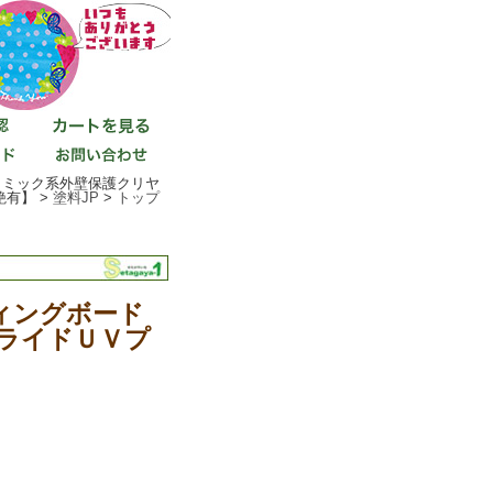
ラミック系外壁保護クリヤ
有】 >
塗料JP
>
トップ
ィングボード
ライドＵＶプ