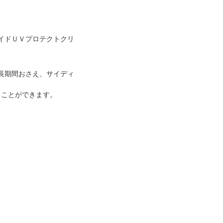
イドＵＶプロテクトクリ
長期間おさえ、サイディ
ることができます。
。