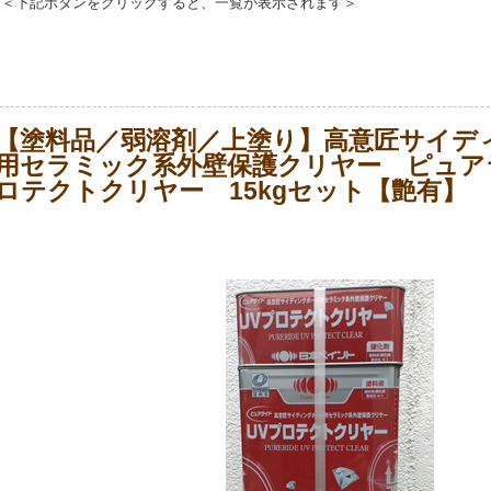
＜下記ボタンをクリックすると、一覧が表示されます＞
【塗料品／弱溶剤／上塗り】高意匠サイデ
用セラミック系外壁保護クリヤー ピュア
ロテクトクリヤー 15kgセット【艶有】