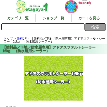
カテゴリ一覧
ショップ一覧
カートを見る
トップ
>
塗料JP
> 【塗料品／下地／防水層専用】アドアスファルトシー
ラー 16kg （防水層用シーラー）