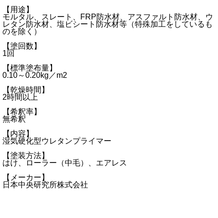
【用途】
モルタル、スレート、FRP防水材、アスファルト防水材、ウ
レタン防水材、塩ビシート防水材等（特殊加工をしているも
のを除く）
【塗回数】
1回
【標準塗布量】
0.10～0.20kg／m2
【乾燥時間】
2時間以上
【希釈率】
無希釈
【内容】
湿気硬化型ウレタンプライマー
【塗装方法】
はけ、ローラー（中毛）、エアレス
【メーカー】
日本中央研究所株式会社