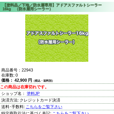
商品番号：
22943
在庫数:
0
価格：
42,900 円
（税込・送料別）
この商品は在庫切れです。
ショップ名：
塗料JP
決済方法:
クレジットカード決済
送料･手数料:
こちらをご覧下さい
特定商取引法に基づく表記:
こちらをご覧下さい