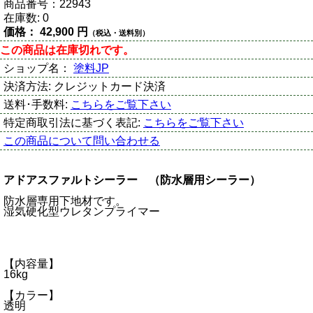
商品番号：
22943
在庫数:
0
価格：
42,900 円
（税込・送料別）
この商品は在庫切れです。
ショップ名：
塗料JP
決済方法:
クレジットカード決済
送料･手数料:
こちらをご覧下さい
特定商取引法に基づく表記:
こちらをご覧下さい
この商品について問い合わせる
アドアスファルトシーラー （防水層用シーラー）
防水層専用下地材です。
湿気硬化型ウレタンプライマー
【内容量】
16kg
【カラー】
透明