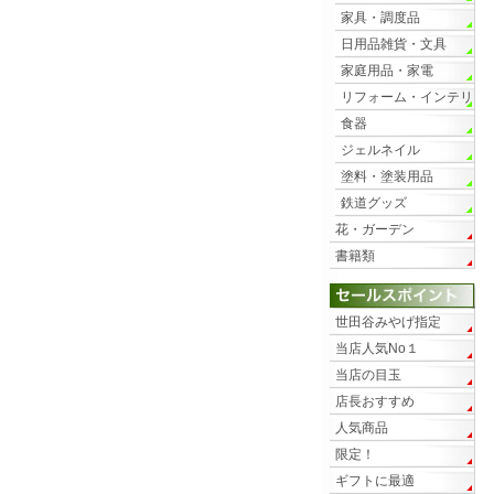
家具・調度品
日用品雑貨・文具
家庭用品・家電
リフォーム・インテリ
ア
食器
ジェルネイル
塗料・塗装用品
鉄道グッズ
花・ガーデン
書籍類
世田谷みやげ指定
当店人気No１
当店の目玉
店長おすすめ
人気商品
限定！
ギフトに最適