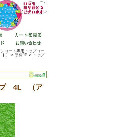
ーンコート専用トップコー
ト） >
塗料JP
>
トップ
プ 4L （ア