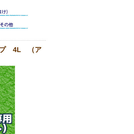
プ 4L （ア