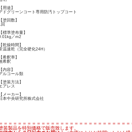
【用途】
アドグリーンコート専用防汚トップコート
【塗回数】
1回
【標準塗布量】
0.01kg／m2
【乾燥時間】
常温速乾（完全硬化24H）
【希釈率】
無希釈
【内容】
アルコール類
【塗装方法】
エアレス
【メーカー】
日本中央研究所株式会社
＝＝＝＝＝＝＝＝＝＝＝＝＝＝＝＝＝＝＝＝＝＝＝＝＝＝＝＝
塗装製品を特別価格で販売致します。