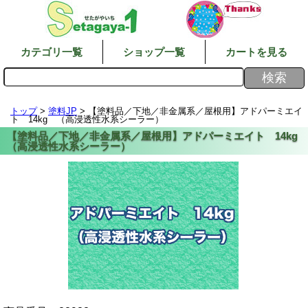
カテゴリ一覧
ショップ一覧
カートを見る
トップ
>
塗料JP
> 【塗料品／下地／非金属系／屋根用】アドパーミエイ
ト 14kg （高浸透性水系シーラー）