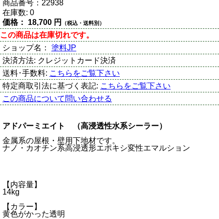
商品番号：
22938
在庫数:
0
価格：
18,700 円
（税込・送料別）
この商品は在庫切れです。
ショップ名：
塗料JP
決済方法:
クレジットカード決済
送料･手数料:
こちらをご覧下さい
特定商取引法に基づく表記:
こちらをご覧下さい
この商品について問い合わせる
アドパーミエイト （高浸透性水系シーラー）
金属系の屋根・壁用下地材です。
ナノ・カオチン系高浸透形エポキシ変性エマルション
【内容量】
14kg
【カラー】
黄色がかった透明