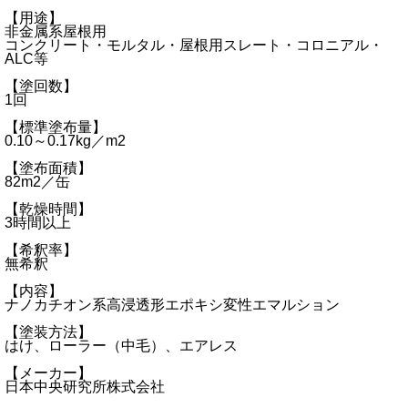
【用途】
非金属系屋根用
コンクリート・モルタル・屋根用スレート・コロニアル・
ALC等
【塗回数】
1回
【標準塗布量】
0.10～0.17kg／m2
【塗布面積】
82m2／缶
【乾燥時間】
3時間以上
【希釈率】
無希釈
【内容】
ナノカチオン系高浸透形エポキシ変性エマルション
【塗装方法】
はけ、ローラー（中毛）、エアレス
【メーカー】
日本中央研究所株式会社