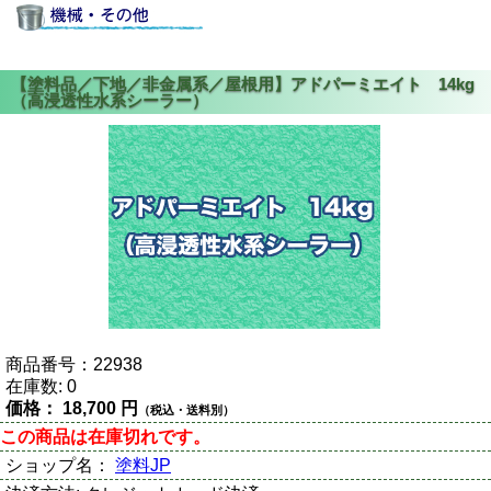
商品番号：
22938
在庫数:
0
価格：
18,700 円
（税込・送料別）
この商品は在庫切れです。
ショップ名：
塗料JP