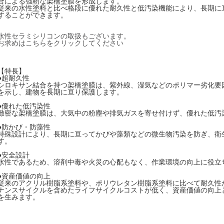
合による強靭な架橋塗膜を形成します。
従来の水性塗料と比べ格段に優れた耐久性と低汚染機能により、長期に
することができます。
水性セラミシリコンの取扱もございます。
お求めはこちらをクリックしてください
【特長】
●超耐久性
シロキサン結合を持つ架橋塗膜は、紫外線、湿気などのポリマー劣化要
を示し、建物を長期に亘り保護します。
●優れた低汚染性
緻密な架橋塗膜は、大気中の粉塵や排気ガスを寄せ付けず、優れた低汚
●防かび・防藻性
特殊設計により、長期に亘ってかびや藻類などの微生物汚染を防ぎ、衛
す。
●安全設計
水性であるため、溶剤中毒や火災の心配もなく、作業環境の向上に役立
●資産価値の向上
従来のアクリル樹脂系塗料や、ポリウレタン樹脂系塗料に比べて耐久性
ナンスサイクルを含めたライフサイクルコストが低く、資産価値の向上
を生みます。