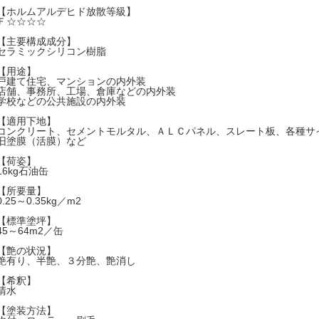
【ホルムアルデヒド放散等級】
Ｆ☆☆☆☆
【主要構成成分】
セラミックシリコン樹脂
【用途】
戸建て住宅、マンションの内外装
店舗、事務所、工場、倉庫などの内外装
学校などの公共施設の内外装
【適用下地】
コンクリート、セメントモルタル、ＡＬＣパネル、スレート板、各種サ
旧塗膜（活膜）など
【荷姿】
16kg石油缶
【所要量】
0.25～0.35kg／m2
【標準塗坪】
45～64m2／缶
【艶の状況】
艶有り、半艶、３分艶、艶消し
【希釈】
清水
【塗装方法】