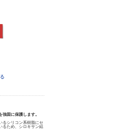
る
を強固に保護します。
いるシリコン系樹脂にセ
いるため、シロキサン結