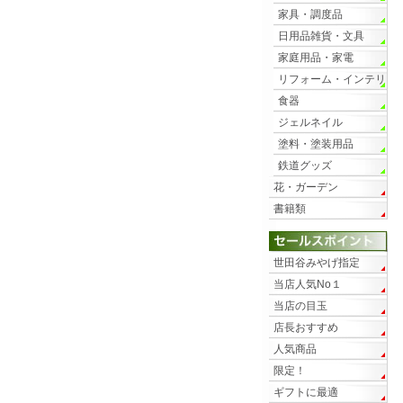
家具・調度品
日用品雑貨・文具
家庭用品・家電
リフォーム・インテリ
ア
食器
ジェルネイル
塗料・塗装用品
鉄道グッズ
花・ガーデン
書籍類
世田谷みやげ指定
当店人気No１
当店の目玉
店長おすすめ
人気商品
限定！
ギフトに最適