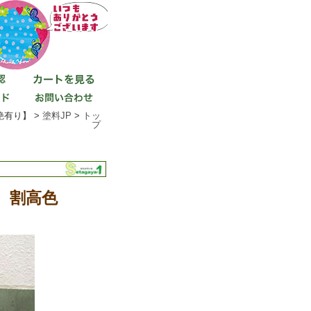
艶有り】 >
塗料JP
>
トッ
プ
ン 割高色