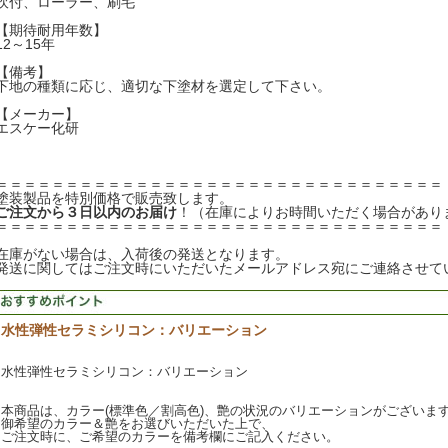
吹付、ローラー、刷毛
【期待耐用年数】
12～15年
【備考】
下地の種類に応じ、適切な下塗材を選定して下さい。
【メーカー】
エスケー化研
＝＝＝＝＝＝＝＝＝＝＝＝＝＝＝＝＝＝＝＝＝＝＝＝＝＝＝＝＝＝＝＝
塗装製品を特別価格で販売致します。
ご注文から３日以内のお届け
！（在庫によりお時間いただく場合があり
＝＝＝＝＝＝＝＝＝＝＝＝＝＝＝＝＝＝＝＝＝＝＝＝＝＝＝＝＝＝＝＝
在庫がない場合は、入荷後の発送となります。
発送に関してはご注文時にいただいたメールアドレス宛にご連絡させて
水性弾性セラミシリコン：バリエーション
水性弾性セラミシリコン：バリエーション
本商品は、カラー(標準色／割高色)、艶の状況のバリエーションがございま
御希望のカラー＆艶をお選びいただいた上で、
ご注文時に、ご希望のカラーを備考欄にご記入ください。