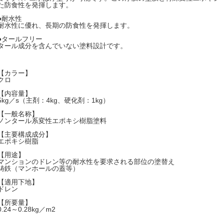
た防食性を発揮します。
●耐水性
耐水性に優れ、長期の防食性を発揮します。
●タールフリー
タール成分を含んでいない塗料設計です。
【カラー】
クロ
【内容量】
5kg／s（主剤：4kg、硬化剤：1kg）
【一般名称】
ノンタール系変性エポキシ樹脂塗料
【主要構成成分】
エポキシ樹脂
【用途】
マンションのドレン等の耐水性を要求される部位の塗替え
鋳鉄（マンホールの蓋等）
【適用下地】
ドレン
【所要量】
0.24～0.28kg／m2