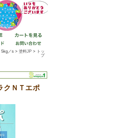
kg／s >
塗料JP
>
トッ
プ
ミラクＮＴエポ