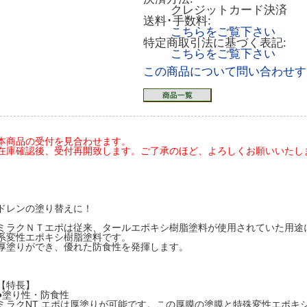
クレジットカード決済
送料･手数料:
こちらをご覧下さい
特定商取引法に基づく表記:
こちらをご覧下さい
この商品について問い合わせす
本商品の受付を見合わせます。
在庫確認後、受付再開致します。ご了承のほど、よろしくお願いいたします(20
ドレンの塗り替えに！
ミラクＮＴエポは従来、タールエポキシ樹脂塗料が使用されていた用途
系変性エポキシ樹脂塗料です。
厚塗りができ、優れた防食性を発揮します。
【特長】
●塗り性・防食性
ミラクNT エポは厚塗りが可能です。この厚膜の塗膜と特殊変性エポキ