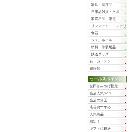
家具・調度品
日用品雑貨・文具
家庭用品・家電
リフォーム・インテリ
ア
食器
ジェルネイル
塗料・塗装用品
鉄道グッズ
花・ガーデン
書籍類
世田谷みやげ指定
当店人気No１
当店の目玉
店長おすすめ
人気商品
限定！
ギフトに最適