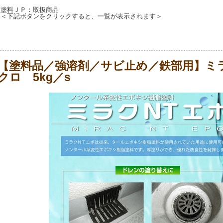
塗料ＪＰ：取扱商品
＜下記ボタンをクリックすると、一覧が表示されます＞
【塗料品／強溶剤／サビ止め／鉄部用】
クロ 5kg／s