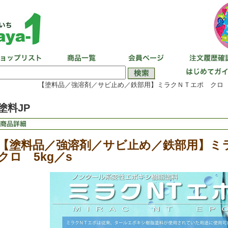
【塗料品／強溶剤／サビ止め／鉄部用】ミラクＮＴエポ クロ 5
塗料JP
【塗料品／強溶剤／サビ止め／鉄部用】
クロ 5kg／s