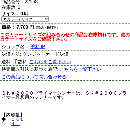
商品番号：
22568
在庫数:
0
サイズ：
16L
価格：
7,700 円
（税込・送料別）
このカラー・サイズの組み合わせの商品は在庫切れです。他の
カラー・サイズをご確認下さい。
ショップ名：
塗料JP
決済方法:
クレジットカード決済
送料･手数料:
こちらをご覧下さい
特定商取引法に基づく表記:
こちらをご覧下さい
この商品について問い合わせる
ＳＫ＃２０００プライマーシンナーは、ＳＫ＃２０００プラ
イマー希釈用のシンナーです。
【内容量】
◆
１６Ｌ
◇
４Ｌ