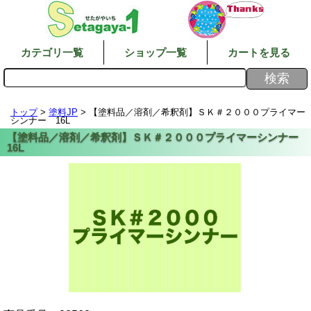
カテゴリ一覧
ショップ一覧
カートを見る
トップ
>
塗料JP
> 【塗料品／溶剤／希釈剤】ＳＫ＃２０００プライマー
シンナー 16L