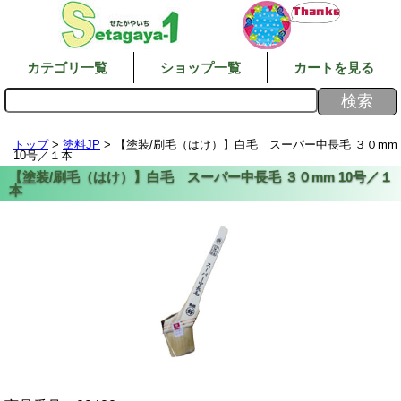
カテゴリ一覧
ショップ一覧
カートを見る
トップ
>
塗料JP
> 【塗装/刷毛（はけ）】白毛 スーパー中長毛 ３０mm
10号／１本