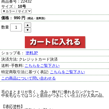
商品番号：
22432
サイズ：
10号
価格：
990 円
（税込・送料別）
数量
ショップ名：
塗料JP
決済方法:
クレジットカード決済
送料･手数料:
こちらをご覧下さい
特定商取引法に基づく表記:
こちらをご覧下さい
この商品について問い合わせる
毛のまとまりが良く、含み・伸びに優れるロングセラー。
中長毛ならではコシと筋目がつきにくい仕上げが人気の品。
【適応塗料】