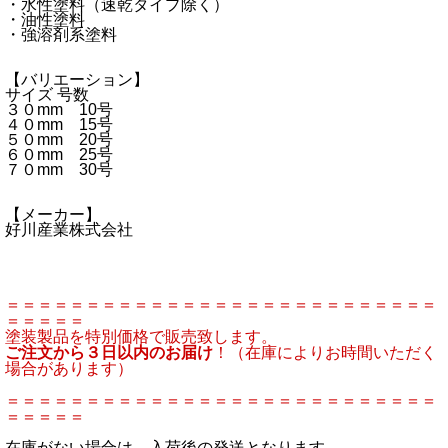
・水性塗料（速乾タイプ除く）
・油性塗料
・強溶剤系塗料
【バリエーション】
サイズ 号数
３０mm 10号
４０mm 15号
５０mm 20号
６０mm 25号
７０mm 30号
【メーカー】
好川産業株式会社
＝＝＝＝＝＝＝＝＝＝＝＝＝＝＝＝＝＝＝＝＝＝＝＝＝＝＝
＝＝＝＝＝
塗装製品を特別価格で販売致します。
ご注文から３日以内のお届け
！（在庫によりお時間いただく
場合があります）
＝＝＝＝＝＝＝＝＝＝＝＝＝＝＝＝＝＝＝＝＝＝＝＝＝＝＝
＝＝＝＝＝
在庫がない場合は、入荷後の発送となります。