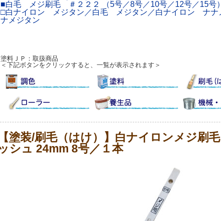
■白毛 メジ刷毛 ＃２２２ （5号／8号／10号／12号／15号
□白ナイロン メジタン／白毛 メジタン／白ナイロン ナナ
ナメジタン
塗料ＪＰ：取扱商品
＜下記ボタンをクリックすると、一覧が表示されます＞
【塗装/刷毛（はけ）】白ナイロンメジ刷毛 
ッシュ 24mm 8号／１本