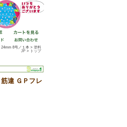
4mm 8号／１本 >
塗料
JP
>
トップ
筋違 ＧＰフレ