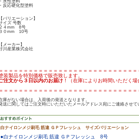
・水性塗料
・反応硬化型塗料
【バリエーション】
サイズ 号数
２４mm 8号
３０mm 10号
【メーカー】
好川産業株式会社
＝＝＝＝＝＝＝＝＝＝＝＝＝＝＝＝＝＝＝＝＝＝＝＝＝＝＝＝
塗装製品を特別価格で販売致します。
ご注文から３日以内のお届け
！（在庫によりお時間いただく場
＝＝＝＝＝＝＝＝＝＝＝＝＝＝＝＝＝＝＝＝＝＝＝＝＝＝＝＝
在庫がない場合は、入荷後の発送となります。
発送に関してはご注文時にいただいたメールアドレス宛にご連絡させて
白ナイロンメジ刷毛 筋違 ＧＰフレッシュ サイズバリエーション
●白ナイロンメジ刷毛 筋違 ＧＰフレッシュ 8号