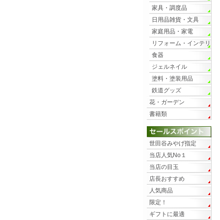
家具・調度品
日用品雑貨・文具
家庭用品・家電
リフォーム・インテリ
ア
食器
ジェルネイル
塗料・塗装用品
鉄道グッズ
花・ガーデン
書籍類
世田谷みやげ指定
当店人気No１
当店の目玉
店長おすすめ
人気商品
限定！
ギフトに最適