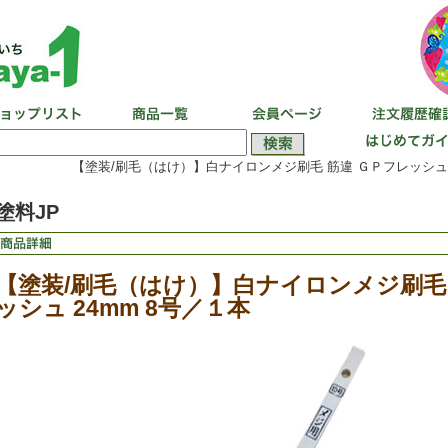
【塗装/刷毛（はけ）】白ナイロンメジ刷毛 筋違 ＧＰフレッシュ 2
塗料JP
【塗装/刷毛（はけ）】白ナイロンメジ刷毛 
ッシュ 24mm 8号／１本