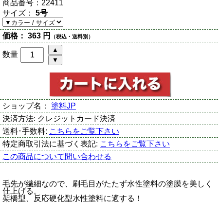
商品番号：
22411
サイズ：
5号
価格：
363 円
（税込・送料別）
数量
ショップ名：
塗料JP
決済方法:
クレジットカード決済
送料･手数料:
こちらをご覧下さい
特定商取引法に基づく表記:
こちらをご覧下さい
この商品について問い合わせる
毛先が繊細なので、刷毛目がたたず水性塗料の塗膜を美しく
仕上げる。
架橋型、反応硬化型水性塗料に適する！