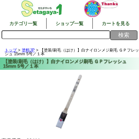
カテゴリ一覧
ショップ一覧
カートを見る
トップ
>
塗料JP
> 【塗装/刷毛（はけ）】白ナイロンメジ刷毛 ＧＰフレッ
シュ 15mm 5号／１本