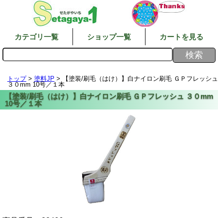
カテゴリ一覧
ショップ一覧
カートを見る
トップ
>
塗料JP
> 【塗装/刷毛（はけ）】白ナイロン刷毛 ＧＰフレッシュ
３０mm 10号／１本