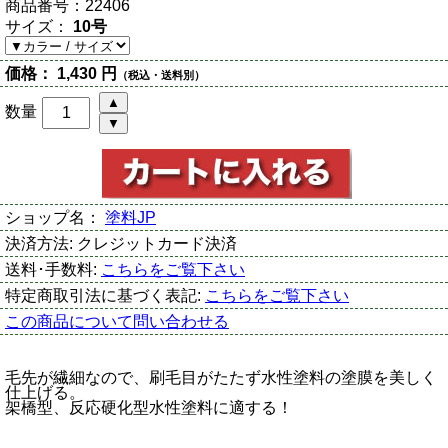
商品番号：
22406
サイズ：
10号
価格：
1,430 円
（税込・送料別）
数量
ショップ名：
塗料JP
決済方法:
クレジットカード決済
送料･手数料:
こちらをご覧下さい
特定商取引法に基づく表記:
こちらをご覧下さい
この商品について問い合わせる
毛先が繊細なので、刷毛目がたたず水性塗料の塗膜を美しく
仕上げる。
架橋型、反応硬化型水性塗料に適する！