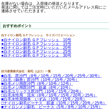
在庫がない場合は、入荷後の発送となります。
発送に関してはご注文時にいただいたメールアドレス宛にご
連絡させていただきます。
白ナイロン刷毛 ＧＰフレッシュ サイズバリエーション
●白ナイロン刷毛 ＧＰフレッシュ 10号
●白ナイロン刷毛 ＧＰフレッシュ 15号
●白ナイロン刷毛 ＧＰフレッシュ 20号
●白ナイロン刷毛 ＧＰフレッシュ 25号
●白ナイロン刷毛 ＧＰフレッシュ 30号
好川産業株式会社：刷毛（はけ）一覧
■白毛 毘沙門（8号／10号／15号／20号／25号／30号）
□白毛（銅巻）毘沙門（10号／15号／20号）
■白毛メジ用毘沙門（8号／10号／12号）
□白毛メジ用毘沙門 筋違（8号／10号）
■白毛ユリックス毘沙門（10号／15号／20号）
□白毛水性用 流水（8号／10号／15号／20号／25号）
■白毛水性用胴巻 いずみ（10号／15号／20号）
□ナイロン刷毛ビーナス 筋違（10号／15号／20号／25号）
■ナイロンメジ刷毛 ビーナス（5号／8号／10号／15号）