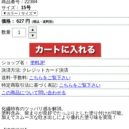
商品番号：
22384
サイズ：
15号
価格：
627 円
（税込・送料別）
数量
ショップ名：
塗料JP
決済方法:
クレジットカード決済
送料･手数料:
こちらをご覧下さい
特定商取引法に基づく表記:
こちらをご覧下さい
この商品について問い合わせる
化繊特有のツッパリ感を解消。
塗料含み、留まりが良好でたっぷりとした塗り付けが可能。
加えてスムーズな吐き出しにより優れた塗り味を実現！