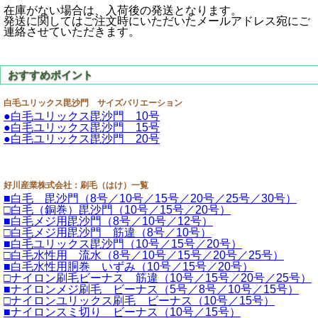
在庫がない場合は、入荷後の発送となります。
発送に関してはご注文時にいただいたメールアドレス宛にご
連絡させていただきます。
白毛ユリックス毘沙門 サイズバリエーション
●白毛ユリックス毘沙門 10号
●白毛ユリックス毘沙門 15号
●白毛ユリックス毘沙門 20号
好川産業株式会社：刷毛（はけ）一覧
■白毛 毘沙門（8号／10号／15号／20号／25号／30号）
□白毛（銅巻）毘沙門（10号／15号／20号）
■白毛メジ用毘沙門（8号／10号／12号）
□白毛メジ用毘沙門 筋違（8号／10号）
■白毛ユリックス毘沙門（10号／15号／20号）
□白毛水性用 流水（8号／10号／15号／20号／25号）
■白毛水性用胴巻 いずみ（10号／15号／20号）
□ナイロン刷毛ビーナス 筋違（10号／15号／20号／25号）
■ナイロンメジ刷毛 ビーナス（5号／8号／10号／15号）
□ナイロンユリックス刷毛 ビーナス（10号／15号）
■ナイロンスミ切り ビーナス（10号／15号）