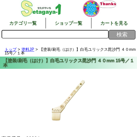
カテゴリ一覧
ショップ一覧
カートを見る
トップ
>
塗料JP
> 【塗装/刷毛（はけ）】白毛ユリックス毘沙門 ４０mm
15号／１本