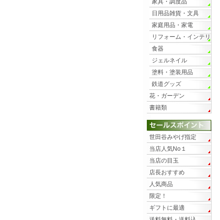
家具・調度品
日用品雑貨・文具
家庭用品・家電
リフォーム・インテリ
ア
食器
ジェルネイル
塗料・塗装用品
鉄道グッズ
花・ガーデン
書籍類
世田谷みやげ指定
当店人気No１
当店の目玉
店長おすすめ
人気商品
限定！
ギフトに最適
送料無料・送料込