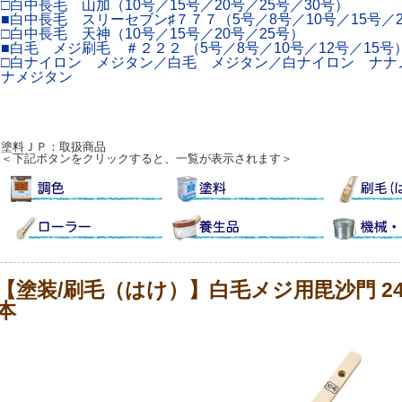
□白中長毛 山加（10号／15号／20号／25号／30号）
■白中長毛 スリーセブン♯７７７（5号／8号／10号／15号／2
□白中長毛 天神（10号／15号／20号／25号）
■白毛 メジ刷毛 ＃２２２ （5号／8号／10号／12号／15号
□白ナイロン メジタン／白毛 メジタン／白ナイロン ナナ
ナメジタン
塗料ＪＰ：取扱商品
＜下記ボタンをクリックすると、一覧が表示されます＞
【塗装/刷毛（はけ）】白毛メジ用毘沙門 24
本