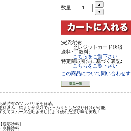
数量
決済方法:
クレジットカード決済
送料･手数料:
こちらをご覧下さい
特定商取引法に基づく表記:
こちらをご覧下さい
この商品について問い合わせす
化繊特有のツッパリ感を解消。
塗料含み、留まりが良好でたっぷりとした塗り付けが可能。
加えてスムーズな吐き出しにより優れた塗り味を実現！
【適応塗料】
・水性塗料