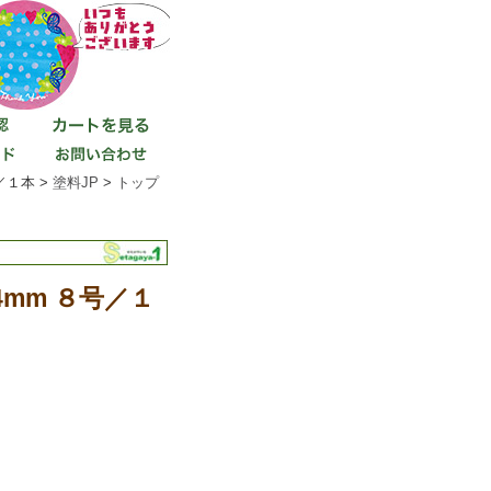
／１本 >
塗料JP
>
トップ
mm ８号／１