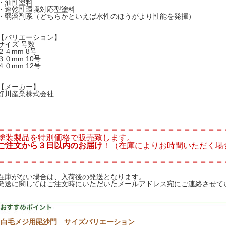
・油性塗料
・速乾性環境対応型塗料
・弱溶剤系（どちらかといえば水性のほうがより性能を発揮）
【バリエーション】
サイズ 号数
２４mm 8号
３０mm 10号
４０mm 12号
【メーカー】
好川産業株式会社
＝＝＝＝＝＝＝＝＝＝＝＝＝＝＝＝＝＝＝＝＝＝＝＝＝＝＝＝
塗装製品を特別価格で販売致します。
ご注文から３日以内のお届け
！（在庫によりお時間いただく場
＝＝＝＝＝＝＝＝＝＝＝＝＝＝＝＝＝＝＝＝＝＝＝＝＝＝＝＝
在庫がない場合は、入荷後の発送となります。
発送に関してはご注文時にいただいたメールアドレス宛にご連絡させて
白毛メジ用毘沙門 サイズバリエーション