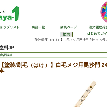
【塗装/刷毛（はけ）】白毛メジ用毘沙門 24mm ８号
塗料JP
【塗装/刷毛（はけ）】白毛メジ用毘沙門 24
本