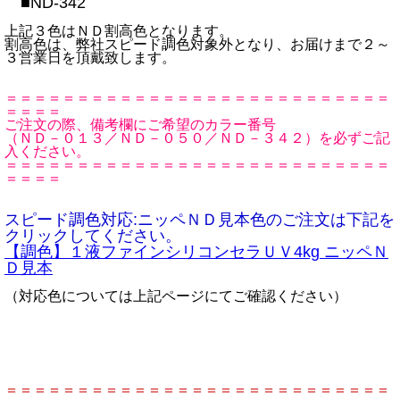
■ND-342
上記３色はＮＤ割高色となります。
割高色は、弊社スピード調色対象外となり、お届けまで２～
３営業日を頂戴致します。
＝＝＝＝＝＝＝＝＝＝＝＝＝＝＝＝＝＝＝＝＝＝＝＝＝＝＝
＝＝＝＝
ご注文の際、備考欄にご希望のカラー番号
（ＮＤ－０１３／ＮＤ－０５０／ＮＤ－３４２）を必ずご記
入ください。
＝＝＝＝＝＝＝＝＝＝＝＝＝＝＝＝＝＝＝＝＝＝＝＝＝＝＝
＝＝＝＝
スピード調色対応:ニッペＮＤ見本色のご注文は下記を
クリックしてください。
【調色】１液ファインシリコンセラＵＶ4kg ニッペＮ
Ｄ見本
（対応色については上記ページにてご確認ください）
＝＝＝＝＝＝＝＝＝＝＝＝＝＝＝＝＝＝＝＝＝＝＝＝＝＝＝