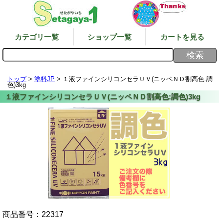
カテゴリ一覧
ショップ一覧
カートを見る
トップ
>
塗料JP
> １液ファインシリコンセラＵＶ(ニッペＮＤ割高色:調
色)3kg
商品番号：
22317