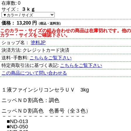
在庫数:
0
サイズ：
３ｋｇ
価格：
13,200 円
（税込・送料別）
このカラー・サイズの組み合わせの商品は在庫切れです。他の
カラー・サイズをご確認下さい。
ショップ名：
塗料JP
決済方法:
クレジットカード決済
送料･手数料:
こちらをご覧下さい
特定商取引法に基づく表記:
こちらをご覧下さい
この商品について問い合わせる
１液ファインシリコンセラＵＶ 3kg
ニッペＮＤ割高色：調色
ニッペＮＤ割高色 色番号（全３色）
－－－－－－－－－－－－－－－－
■ND-013
■ND-050