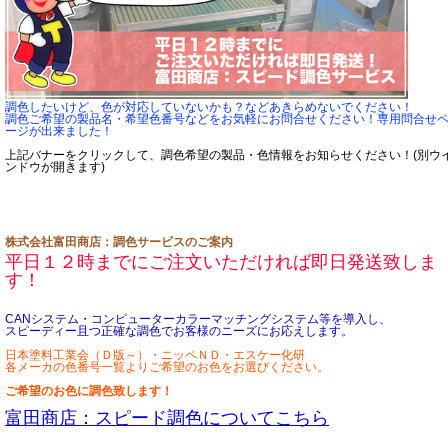
調色したいけど、色が対応していないかも？などあきらめないでください！
調色ご希望の製品名・希望色番号などをお気軽にお問合せください！専用問合せ
ージが出来ました！
上記バナーをクリックして、調色希望の製品・色情報をお知らせください！(別ウ
ンドウが開きます)
株式会社富田商店：調色サービスのご案内
平日１２時までにご注文いただければ即日発送致しま
す！
CANシステム・コンピューターカラーマッチングシステム等を導入し、
スピーディー且つ正確な調色でお客様のニーズにお応えします。
日本塗料工業会（Ｄ版～）・ニッペＮＤ・エスケー化研
各メーカの色番号一覧よりご希望のお色をお選びください。
ご希望のお色に調色致します！
富田商店：スピード調色についてこちら