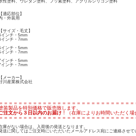
水性塗料、ウレタン塗料、フッ素塗料、アクリルシリコン塗料
【適応部位】
内・外装用
【サイズ・毛丈】
4インチ・5mm
4インチ・7mm
6インチ・5mm
6インチ・7mm
7インチ・5mm
7インチ・7mm
【メーカー】
好川産業株式会社
＝＝＝＝＝＝＝＝＝＝＝＝＝＝＝＝＝＝＝＝＝＝＝＝＝＝＝＝
塗装製品を特別価格で販売致します。
ご注文から３日以内のお届け
！（在庫によりお時間いただく場
＝＝＝＝＝＝＝＝＝＝＝＝＝＝＝＝＝＝＝＝＝＝＝＝＝＝＝＝
在庫がない場合は、入荷後の発送となります。
発送に関してはご注文時にいただいたメールアドレス宛にご連絡させて