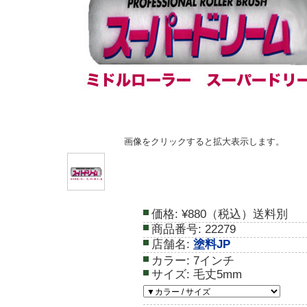
画像をクリックすると拡大表示します。
価格:
¥880（税込）送料別
商品番号:
22279
店舗名:
塗料JP
カラー:
7インチ
サイズ:
毛丈5mm