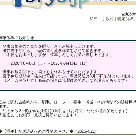
●決済
送料・手数料
｜
特定商取
夏季休業のお知らせ
平素は格別のご高配を賜り、厚くお礼申し上げます。
誠に勝手ながら、下記の通り夏季休業をさせて頂きます。
ご不便をお掛けしますが、何卒よろしくお願い申し上げます。
2026年8月8日（土）～2026年8月16日（日）
夏季休暇期間中は、発送もお休みさせていただきます。
夏季休暇期間中：注文は可能ですが、商品発送は8月16日以降となります。
（メーカお取り寄せ商品の場合は休暇後の発送となる場合があります）
塗装に関わる塗料から、刷毛、ローラー、養生、機械・その他などの塗装用
ます。
ご注文から３日以内のお届け(在庫によりお時間いただく場合があります)
大量注文にも対応！見積ご提示いたします！
◆【重要】配送遅延へのご理解のお願い◆（2026/4/21）