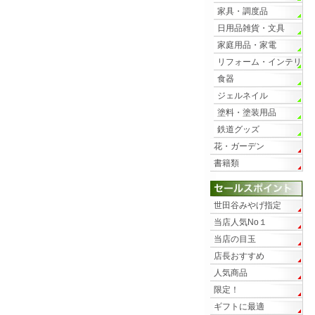
家具・調度品
日用品雑貨・文具
家庭用品・家電
リフォーム・インテリ
ア
食器
ジェルネイル
塗料・塗装用品
鉄道グッズ
花・ガーデン
書籍類
世田谷みやげ指定
当店人気No１
当店の目玉
店長おすすめ
人気商品
限定！
ギフトに最適