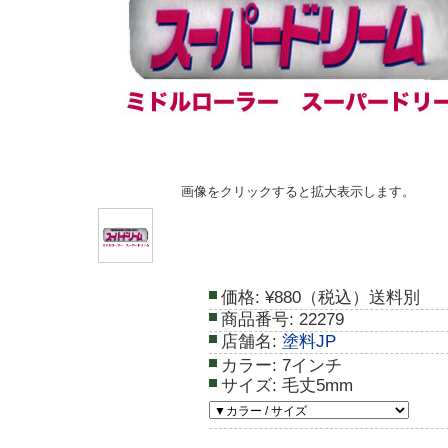
画像をクリックすると拡大表示します。
価格:
¥880（税込）送料別
商品番号:
22279
店舗名:
塗料JP
カラー:
7インチ
サイズ:
毛丈5mm