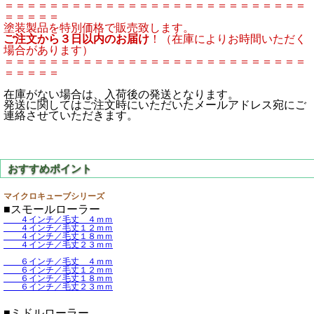
＝＝＝＝＝＝＝＝＝＝＝＝＝＝＝＝＝＝＝＝＝＝＝＝＝＝＝
＝＝＝＝＝
塗装製品を特別価格で販売致します。
ご注文から３日以内のお届け
！（在庫によりお時間いただく
場合があります）
＝＝＝＝＝＝＝＝＝＝＝＝＝＝＝＝＝＝＝＝＝＝＝＝＝＝＝
＝＝＝＝＝
在庫がない場合は、入荷後の発送となります。
発送に関してはご注文時にいただいたメールアドレス宛にご
連絡させていただきます。
マイクロキューブシリーズ
■スモールローラー
４インチ／毛丈 ４ｍｍ
４インチ／毛丈１２ｍｍ
４インチ／毛丈１８ｍｍ
４インチ／毛丈２３ｍｍ
６インチ／毛丈 ４ｍｍ
６インチ／毛丈１２ｍｍ
６インチ／毛丈１８ｍｍ
６インチ／毛丈２３ｍｍ
■ミドルローラー