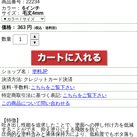
商品番号：
22234
カラー：
6インチ
サイズ：
毛丈4mm
価格：
363 円
（税込・送料別）
数量
ショップ名：
塗料JP
決済方法:
クレジットカード決済
送料･手数料:
こちらをご覧下さい
特定商取引法に基づく表記:
こちらをご覧下さい
この商品について問い合わせる
【特徴】
吐き出し性能を追求したことで、塗面への押し付け力を低減
することができ、抑え塗りによる飛散を防ぐ。
圧倒的な塗料含みと液体保持力により、低粘度でもボタ落ち