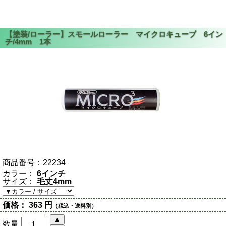
商品番号：
22234
カラー：
6インチ
サイズ：
毛丈4mm
価格：
363 円
（税込・送料別）
数量