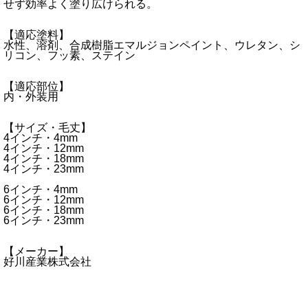
せず効率よく塗り広けられる。
【適応塗料】
水性、溶剤、合成樹脂エマルジョンペイント、ウレタン、シ
リコン、フッ素、ステイン
【適応部位】
内・外装用
【サイズ・毛丈】
4インチ・4mm
4インチ・12mm
4インチ・18mm
4インチ・23mm
6インチ・4mm
6インチ・12mm
6インチ・18mm
6インチ・23mm
【メーカー】
好川産業株式会社