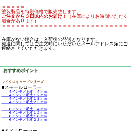
＝＝＝＝＝＝＝＝＝＝＝＝＝＝＝＝＝＝＝＝＝＝＝＝＝＝＝
＝＝＝＝＝
塗装製品を特別価格で販売致します。
ご注文から３日以内のお届け
！（在庫によりお時間いただく
場合があります）
＝＝＝＝＝＝＝＝＝＝＝＝＝＝＝＝＝＝＝＝＝＝＝＝＝＝＝
＝＝＝＝＝
在庫がない場合は、入荷後の発送となります。
発送に関してはご注文時にいただいたメールアドレス宛にご
連絡させていただきます。
マイクロキューブシリーズ
■スモールローラー
４インチ／毛丈 ４ｍｍ
４インチ／毛丈１２ｍｍ
４インチ／毛丈１８ｍｍ
４インチ／毛丈２３ｍｍ
６インチ／毛丈 ４ｍｍ
６インチ／毛丈１２ｍｍ
６インチ／毛丈１８ｍｍ
６インチ／毛丈２３ｍｍ
■ミドルローラー