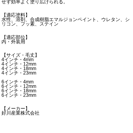
せず効率よく塗り広けられる。
【適応塗料】
水性、溶剤、合成樹脂エマルジョンペイント、ウレタン、シ
リコン、フッ素、ステイン
【適応部位】
内・外装用
【サイズ・毛丈】
4インチ・4mm
4インチ・12mm
4インチ・18mm
4インチ・23mm
6インチ・4mm
6インチ・12mm
6インチ・18mm
6インチ・23mm
【メーカー】
好川産業株式会社