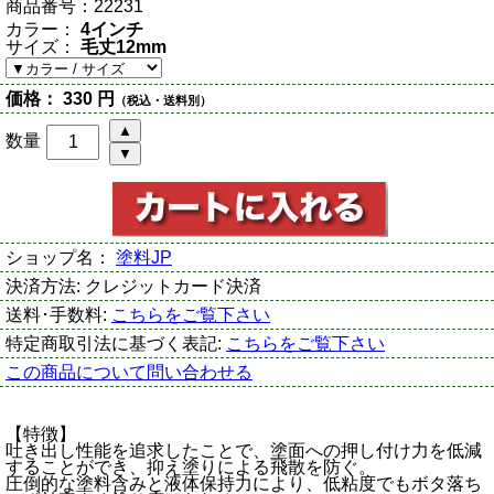
商品番号：
22231
カラー：
4インチ
サイズ：
毛丈12mm
価格：
330 円
（税込・送料別）
数量
ショップ名：
塗料JP
決済方法:
クレジットカード決済
送料･手数料:
こちらをご覧下さい
特定商取引法に基づく表記:
こちらをご覧下さい
この商品について問い合わせる
【特徴】
吐き出し性能を追求したことで、塗面への押し付け力を低減
することができ、抑え塗りによる飛散を防ぐ。
圧倒的な塗料含みと液体保持力により、低粘度でもボタ落ち