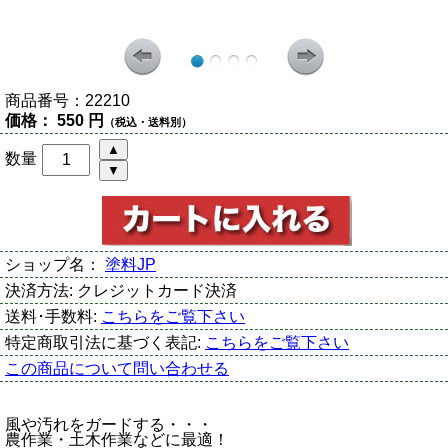
商品番号：
22210
価格：
550 円
（税込・送料別）
数量
ショップ名：
塗料JP
決済方法:
クレジットカード決済
送料･手数料:
こちらをご覧下さい
特定商取引法に基づく表記:
こちらをご覧下さい
この商品について問い合わせる
風や汚れをガードする・・・
農作業・土木作業などに最適！