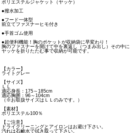
ポリエステルジャケット（ヤッケ）
●撥水加工
●フード一体型
前立てファスナーヒモ付き
●手首ゴム使用
●超便利機能！胸のポケットが収納袋に早変わり！
胸のファスナーを開けて中を裏返し（つまみ出し）その中に
ヤッケを折りたたむ事で収納が可能です。
【カラー】
ライトグレー
【サイズ】
ＬＬ
適応身長：175～185cm
適応胸囲：96～104cm
（※お取扱サイズはＬＬのみです。）
【素材】
ポリエステル100％
【ご注意】
ドライクリーニングとアイロンはお避け下さい。
汚れは石鹸水で拭き取って下さい。