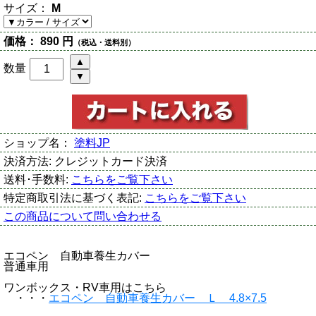
サイズ：
M
価格：
890 円
（税込・送料別）
数量
ショップ名：
塗料JP
決済方法:
クレジットカード決済
送料･手数料:
こちらをご覧下さい
特定商取引法に基づく表記:
こちらをご覧下さい
この商品について問い合わせる
エコペン 自動車養生カバー
普通車用
ワンボックス・RV車用はこちら
・・・
エコペン 自動車養生カバー Ｌ 4.8×7.5