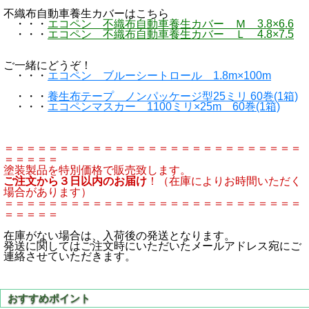
不織布自動車養生カバーはこちら
・・・
エコペン 不織布自動車養生カバー Ｍ 3.8×6.6
・・・
エコペン 不織布自動車養生カバー Ｌ 4.8×7.5
ご一緒にどうぞ！
・・・
エコペン ブルーシートロール 1.8m×100m
・・・
養生布テープ ノンパッケージ型25ミリ 60巻(1箱)
・・・
エコペンマスカー 1100ミリ×25m 60巻(1箱)
＝＝＝＝＝＝＝＝＝＝＝＝＝＝＝＝＝＝＝＝＝＝＝＝＝＝＝
＝＝＝＝＝
塗装製品を特別価格で販売致します。
ご注文から３日以内のお届け
！（在庫によりお時間いただく
場合があります）
＝＝＝＝＝＝＝＝＝＝＝＝＝＝＝＝＝＝＝＝＝＝＝＝＝＝＝
＝＝＝＝＝
在庫がない場合は、入荷後の発送となります。
発送に関してはご注文時にいただいたメールアドレス宛にご
連絡させていただきます。