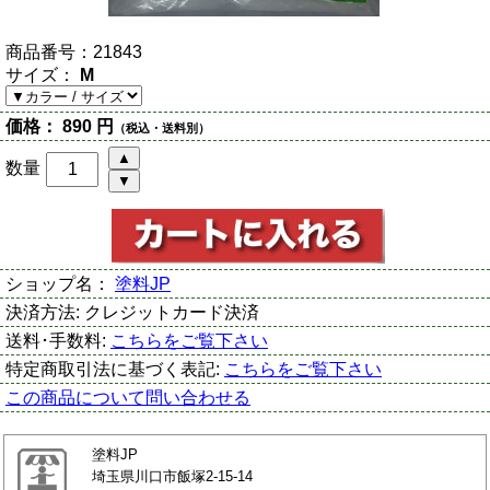
商品番号：
21843
サイズ：
M
価格：
890 円
（税込・送料別）
数量
ショップ名：
塗料JP
決済方法:
クレジットカード決済
送料･手数料:
こちらをご覧下さい
特定商取引法に基づく表記:
こちらをご覧下さい
この商品について問い合わせる
塗料JP
埼玉県川口市飯塚2-15-14