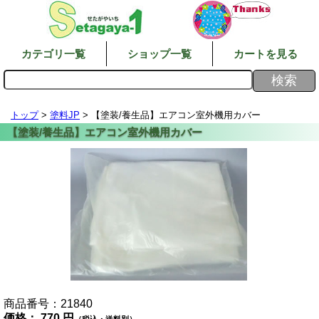
カテゴリ一覧
ショップ一覧
カートを見る
トップ
>
塗料JP
> 【塗装/養生品】エアコン室外機用カバー
商品番号：
21840
価格：
770 円
（税込・送料別）