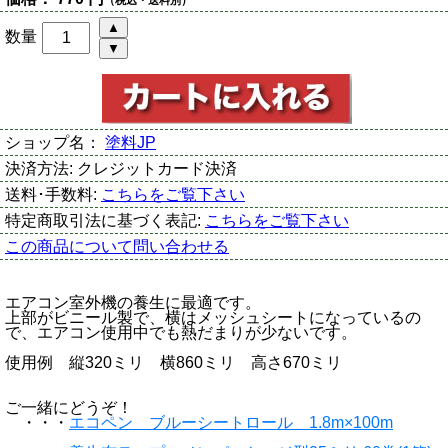
数量
ショップ名：
塗料JP
決済方法:
クレジットカード決済
送料･手数料:
こちらをご覧下さい
特定商取引法に基づく表記:
こちらをご覧下さい
この商品について問い合わせる
エアコン室外機の養生に最適です。
上部がビニール製で、横はメッシュシートになっているの
で、エアコン使用中でも熱だまりが少ないです。
使用例 縦320ミリ 横860ミリ 高さ670ミリ
ご一緒にどうぞ！
・・・
エコペン ブルーシートロール 1.8m×100m