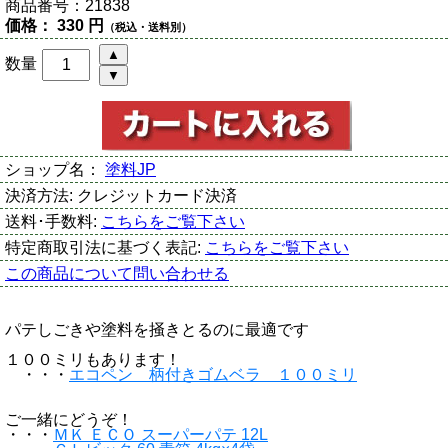
商品番号：
21838
価格：
330 円
（税込・送料別）
数量
ショップ名：
塗料JP
決済方法:
クレジットカード決済
送料･手数料:
こちらをご覧下さい
特定商取引法に基づく表記:
こちらをご覧下さい
この商品について問い合わせる
パテしごきや塗料を掻きとるのに最適です
１００ミリもあります！
・・・
エコペン 柄付きゴムベラ １００ミリ
ご一緒にどうぞ！
・・・
ＭＫ ＥＣＯ スーパーパテ 12L