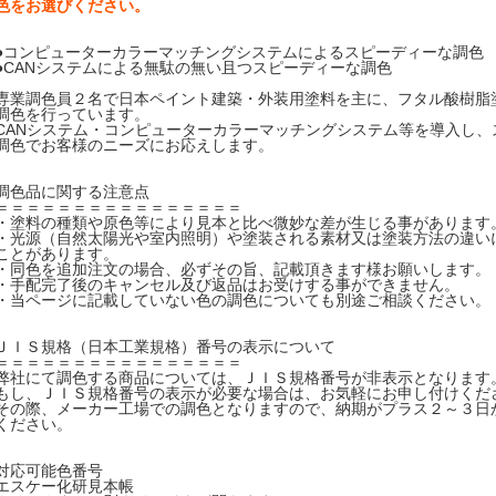
色をお選びください。
●コンピューターカラーマッチングシステムによるスピーディーな調色
●CANシステムによる無駄の無い且つスピーディーな調色
専業調色員２名で日本ペイント建築・外装用塗料を主に、フタル酸樹脂
調色を行っています。
CANシステム・コンピューターカラーマッチングシステム等を導入し、
調色でお客様のニーズにお応えします。
調色品に関する注意点
＝＝＝＝＝＝＝＝＝＝＝＝＝＝＝＝
・塗料の種類や原色等により見本と比べ微妙な差が生じる事があります
・光源（自然太陽光や室内照明）や塗装される素材又は塗装方法の違い
ことがあります。
・同色を追加注文の場合、必ずその旨、記載頂きます様お願いします。
・手配完了後のキャンセル及び返品はお受けする事ができません。
・当ページに記載していない色の調色についても別途ご相談ください。
ＪＩＳ規格（日本工業規格）番号の表示について
＝＝＝＝＝＝＝＝＝＝＝＝＝＝＝＝
弊社にて調色する商品については、ＪＩＳ規格番号が非表示となります
もし、ＪＩＳ規格番号の表示が必要な場合は、お気軽にお申し付けくだ
その際、メーカー工場での調色となりますので、納期がプラス２～３日
ください。
対応可能色番号
エスケー化研見本帳