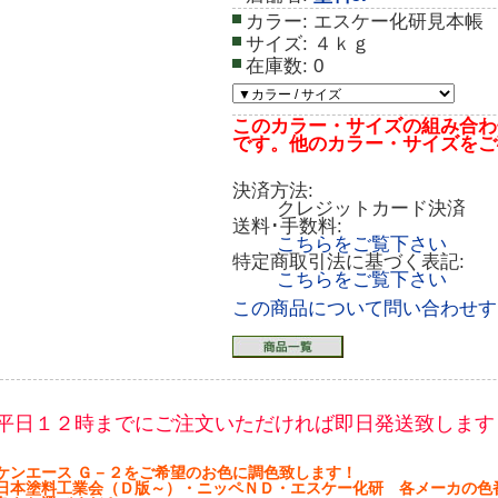
カラー:
エスケー化研見本帳
サイズ:
４ｋｇ
在庫数:
0
このカラー・サイズの組み合わ
です。他のカラー・サイズをご
決済方法:
クレジットカード決済
送料･手数料:
こちらをご覧下さい
特定商取引法に基づく表記:
こちらをご覧下さい
この商品について問い合わせす
平日１２時までにご注文いただければ即日発送致します
ケンエース Ｇ－２をご希望のお色に調色致します！
日本塗料工業会（Ｄ版～）・ニッペＮＤ・エスケー化研 各メーカの色