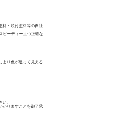
塗料・焼付塗料等の自社
スピーディー且つ正確な
。
により色が違って見える
。
さい。
かかりますことを御了承