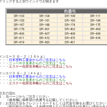
クリックすると別ウインドウが開きます
ケンエース Ｇ－２（１６ｋｇ）
・・・
日本塗料工業会からのご注文はこちら
・・・
ニッペＮＤ見本からのご注文はこちら
・・・
エスケー化研見本帳からのご注文はこちら
ケンエース Ｇ－２（４ｋｇ）
・・・
日本塗料工業会からのご注文はこちら
・・・
ニッペＮＤ見本からのご注文はこちら
・・・
エスケー化研見本帳からのご注文はこちら
注文の流れ
１：当ページからご注文ください
（備考欄に御希望の色番号を記載してください）
２：お支払方法をクレジットカードもしくは代金引換をお選びください
（銀行振込の場合、入金確認後となり当日発送が出来ない場合があ