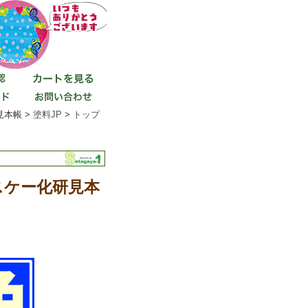
見本帳 >
塗料JP
>
トップ
エスケー化研見本