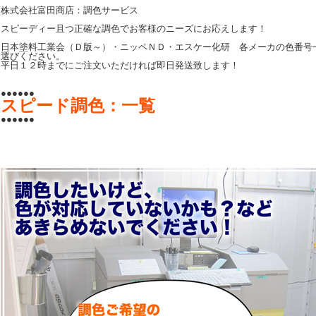
株式会社富田商店：調色サービス
スピーディー且つ正確な調色でお客様のニーズにお応えします！
日本塗料工業会（Ｄ版～）・ニッペＮＤ・エスケー化研 各メーカの色番号
選びください。
平日１２時までにご注文いただければ即日発送致します！
●●●●●●
スピード調色：一覧
●●●●●●