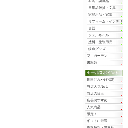
家具・調度品
日用品雑貨・文具
家庭用品・家電
リフォーム・インテリ
ア
食器
ジェルネイル
塗料・塗装用品
鉄道グッズ
花・ガーデン
書籍類
世田谷みやげ指定
当店人気No１
当店の目玉
店長おすすめ
人気商品
限定！
ギフトに最適
送料無料・送料込