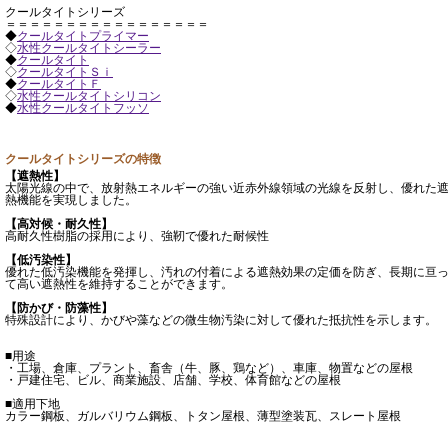
クールタイトシリーズ
＝＝＝＝＝＝＝＝＝＝＝＝＝＝＝＝＝
◆
クールタイトプライマー
◇
水性クールタイトシーラー
◆
クールタイト
◇
クールタイトＳｉ
◆
クールタイトＦ
◇
水性クールタイトシリコン
◆
水性クールタイトフッソ
クールタイトシリーズの特徴
【遮熱性】
太陽光線の中で、放射熱エネルギーの強い近赤外線領域の光線を反射し、優れた
熱機能を実現しました。
【高対候・耐久性】
高耐久性樹脂の採用により、強靭で優れた耐候性
【低汚染性】
優れた低汚染機能を発揮し、汚れの付着による遮熱効果の定価を防ぎ、長期に亘
て高い遮熱性を維持することができます。
【防かび・防藻性】
特殊設計により、かびや藻などの微生物汚染に対して優れた抵抗性を示します。
■用途
・工場、倉庫、プラント、畜舎（牛、豚、鶏など）、車庫、物置などの屋根
・戸建住宅、ビル、商業施設、店舗、学校、体育館などの屋根
■適用下地
カラー鋼板、ガルバリウム鋼板、トタン屋根、薄型塗装瓦、スレート屋根