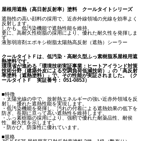
屋根用遮熱（高日射反射率）塗料 クールタイトシリーズ
遮熱性の高い顔料の採用で、近赤外線領域の光線を効率よく
反射します。
しかも、低汚染機能で遮熱性能を維持。
更に、高耐久性樹脂の採用により、優れた耐久性を発揮しま
す。
液形弱溶剤エポキシ樹脂太陽熱高反射（遮熱）シーラー
クールタイトＦは、低汚染・高耐久型ふっ素樹脂系屋根用遮
熱塗料です。
環境省が進める「環境技術実証事業：ヒートアイランド対策
技術分野（建築外皮による空調負荷低減技術）」の「高反射
率塗料（遮熱塗料）」で、その性能が実証されました。（ク
ールタイトＦ 実証番号： 051-0853）
■特徴
・太陽光線の中で、放射熱エネルギーの強い近赤外領域を反
射し、優れた遮熱性能を実現します。
・低汚染機能を発揮し、汚れの付着による遮熱効果の低下を
防ぎ、長期に亘って高い遮熱性を維持します。
・ふっ素樹脂の採用により、強靭で優れた耐薬品性、耐侯
性、耐久性を示します。
・防かび、防藻性に優れています。
■規格