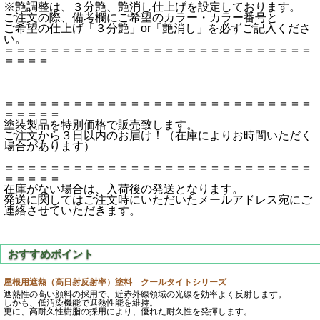
※艶調整は、３分艶、艶消し仕上げを設定しております。
ご注文の際、備考欄にご希望のカラー・カラー番号と
ご希望の仕上げ「３分艶」or「艶消し」を必ずご記入くださ
い。
＝＝＝＝＝＝＝＝＝＝＝＝＝＝＝＝＝＝＝＝＝＝＝＝＝＝＝
＝＝＝＝
＝＝＝＝＝＝＝＝＝＝＝＝＝＝＝＝＝＝＝＝＝＝＝＝＝＝＝
＝＝＝＝＝
塗装製品を特別価格で販売致します。
ご注文から３日以内のお届け！（在庫によりお時間いただく
場合があります）
＝＝＝＝＝＝＝＝＝＝＝＝＝＝＝＝＝＝＝＝＝＝＝＝＝＝＝
＝＝＝＝＝
在庫がない場合は、入荷後の発送となります。
発送に関してはご注文時にいただいたメールアドレス宛にご
連絡させていただきます。
屋根用遮熱（高日射反射率）塗料 クールタイトシリーズ
遮熱性の高い顔料の採用で、近赤外線領域の光線を効率よく反射します。
しかも、低汚染機能で遮熱性能を維持。
更に、高耐久性樹脂の採用により、優れた耐久性を発揮します。