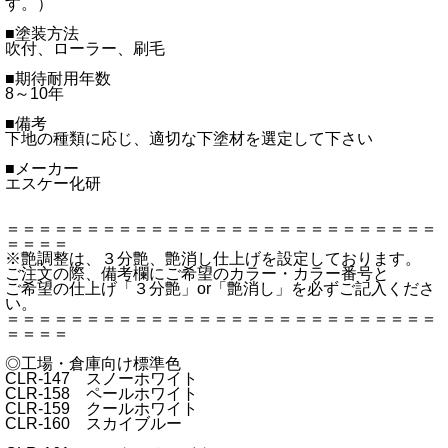
す。）
■塗装方法
吹付、ローラー、刷毛
■期待耐用年数
8～10年
■備考
下地の種類に応じ、適切な下塗材を選定して下さい
■メーカー
エスケー化研
＝＝＝＝＝＝＝＝＝＝＝＝＝＝＝＝＝＝＝＝＝＝＝＝＝＝＝
＝＝＝＝
※艶調整は、３分艶、艶消し仕上げを設定しております。
ご注文の際、備考欄にご希望のカラー・カラー番号と
ご希望の仕上げ「３分艶」or「艶消し」を必ずご記入くださ
い。
＝＝＝＝＝＝＝＝＝＝＝＝＝＝＝＝＝＝＝＝＝＝＝＝＝＝＝
＝＝＝＝
◎工場・倉庫向け標準色
CLR-147 スノーホワイト
CLR-158 ペールホワイト
CLR-159 クールホワイト
CLR-160 スカイブルー