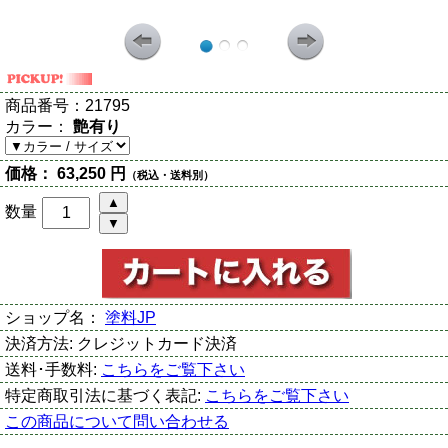
商品番号：
21795
カラー：
艶有り
価格：
63,250 円
（税込・送料別）
数量
ショップ名：
塗料JP
決済方法:
クレジットカード決済
送料･手数料:
こちらをご覧下さい
特定商取引法に基づく表記:
こちらをご覧下さい
この商品について問い合わせる