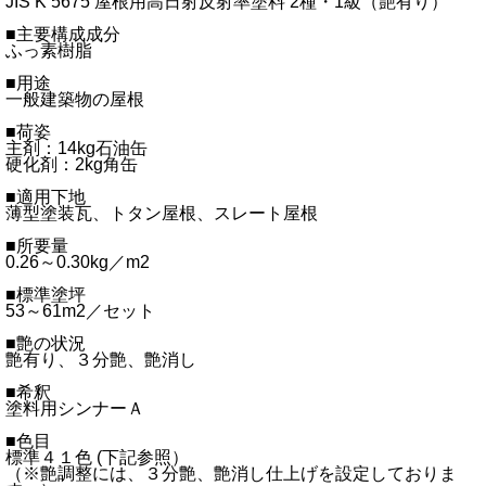
JIS K 5675 屋根用高日射反射率塗料 2種・1級（艶有り）
■主要構成成分
ふっ素樹脂
■用途
一般建築物の屋根
■荷姿
主剤：14kg石油缶
硬化剤：2kg角缶
■適用下地
薄型塗装瓦、トタン屋根、スレート屋根
■所要量
0.26～0.30kg／m2
■標準塗坪
53～61m2／セット
■艶の状況
艶有り、３分艶、艶消し
■希釈
塗料用シンナーＡ
■色目
標準４１色 (下記参照）
（※艶調整には、３分艶、艶消し仕上げを設定しておりま