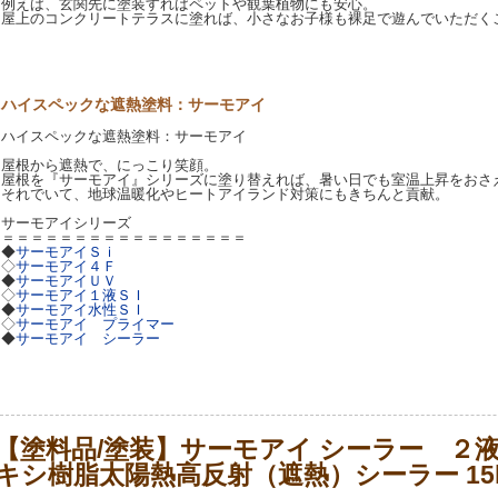
例えば、玄関先に塗装すればペットや観葉植物にも安心。
屋上のコンクリートテラスに塗れば、小さなお子様も裸足で遊んでいただく
ハイスペックな遮熱塗料：サーモアイ
ハイスペックな遮熱塗料：サーモアイ
屋根から遮熱で、にっこり笑顔。
屋根を『サーモアイ』シリーズに塗り替えれば、暑い日でも室温上昇をおさ
それでいて、地球温暖化やヒートアイランド対策にもきちんと貢献。
サーモアイシリーズ
＝＝＝＝＝＝＝＝＝＝＝＝＝＝＝＝＝
◆
サーモアイＳｉ
◇
サーモアイ４Ｆ
◆
サーモアイＵＶ
◇
サーモアイ１液ＳＩ
◆
サーモアイ水性ＳＩ
◇
サーモアイ プライマー
◆
サーモアイ シーラー
【塗料品/塗装】サーモアイ シーラー ２
キシ樹脂太陽熱高反射（遮熱）シーラー 15