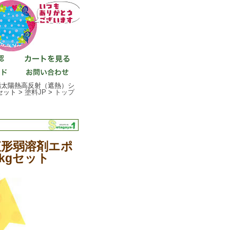
脂太陽熱高反射（遮熱）シ
セット >
塗料JP
>
トップ
液形弱溶剤エポ
kgセット