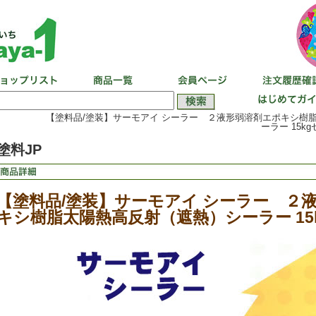
【塗料品/塗装】サーモアイ シーラー ２液形弱溶剤エポキシ樹
ーラー 15kg
塗料JP
【塗料品/塗装】サーモアイ シーラー ２
キシ樹脂太陽熱高反射（遮熱）シーラー 15