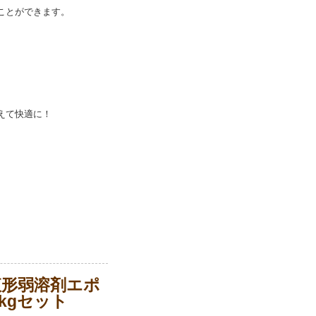
ことができます。
えて快適に！
液形弱溶剤エポ
kgセット