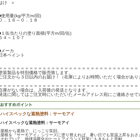
はけ ○
■使用量(kg/平方m/回)
０．１６～０．１８
■１缶当たりの塗り面積(平方m/回/缶)
５４～１０７
■メーカ
日本ペイント
＝＝＝＝＝＝＝＝＝＝＝＝＝＝＝＝＝＝＝＝＝＝＝＝＝＝＝＝＝＝＝＝
塗装製品を特別価格で販売致します。
ご注文から３日以内のお届け！（在庫によりお時間いただく場合があり
＝＝＝＝＝＝＝＝＝＝＝＝＝＝＝＝＝＝＝＝＝＝＝＝＝＝＝＝＝＝＝＝
在庫がない場合は、入荷後の発送となります。
発送に関してはご注文時にいただいたメールアドレス宛にご連絡させて
ハイスペックな遮熱塗料：サーモアイ
ハイスペックな遮熱塗料：サーモアイ
屋根から遮熱で、にっこり笑顔。
屋根を『サーモアイ』シリーズに塗り替えれば、暑い日でも室温上昇をおさ
それでいて、地球温暖化やヒートアイランド対策にもきちんと貢献。