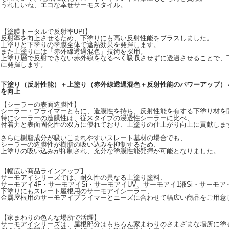
うれしいね、エコな幸せサーモスタイル。
【塗膜トータルで反射率UP!】
反射率を向上させるため、下塗りにも高い反射性能をプラスしました。
上塗りと下塗りの塗膜全体で遮熱効果を発揮します。
また上塗りには「赤外線透過混色」技術を採用。
上塗り層で反射できない赤外線をなるべく吸収させずに透過させることで、
に発揮します。
下塗り（反射性能）＋上塗り（赤外線透過混色＋反射性能のパワーアップ）
を向上
【シーラーの表面造膜性】
シーラー・プライマーともに、造膜性を持ち、反射性能を有する下塗り材を
特にシーラーの造膜性は、従来タイプの浸透性シーラーに比べ、
付着力と表面固化性の双方に優れており、上塗りの仕上がり向上に貢献しま
さらに樹脂成分が吸いこまれやすいスレート基材の場合でも、
シーラーの造膜性が樹脂の吸い込みを抑制するため、
上塗りの吸い込みが抑制され、充分な塗膜性能発揮が可能となりました。
【幅広い商品ラインアップ】
サーモアイシリーズでは、耐久性の異なる上塗り塗料、
サーモアイ4F・サーモアイSi・サーモアイUV、サーモアイ1液Si・サーモアイ
下塗りにもスレート屋根用のサーモアイシーラー、
金属屋根用のサーモアイプライマーとニーズに合わせて幅広い商品をご用意
【家まわりの色んな場所で活躍】
サーモアイシリーズは、屋根部分はもちろん家まわりのさまざまな場所に塗