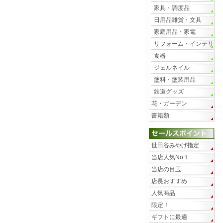
家具・調度品
日用品雑貨・文具
家庭用品・家電
リフォーム・インテリ
ア
食器
ジェルネイル
塗料・塗装用品
鉄道グッズ
花・ガーデン
書籍類
世田谷みやげ指定
当店人気No１
当店の目玉
店長おすすめ
人気商品
限定！
ギフトに最適