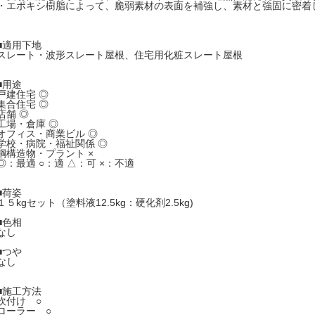
・エポキシ樹脂によって、脆弱素材の表面を補強し、素材と強固に密着
■適用下地
スレート・波形スレート屋根、住宅用化粧スレート屋根
■用途
戸建住宅 ◎
集合住宅 ◎
店舗 ◎
工場・倉庫 ◎
オフィス・商業ビル ◎
学校・病院・福祉関係 ◎
鋼構造物・プラント ×
◎：最適 ○：適 △：可 ×：不適
■荷姿
１５kgセット（塗料液12.5kg：硬化剤2.5kg)
■色相
なし
■つや
なし
■施工方法
吹付け ○
ローラー ○