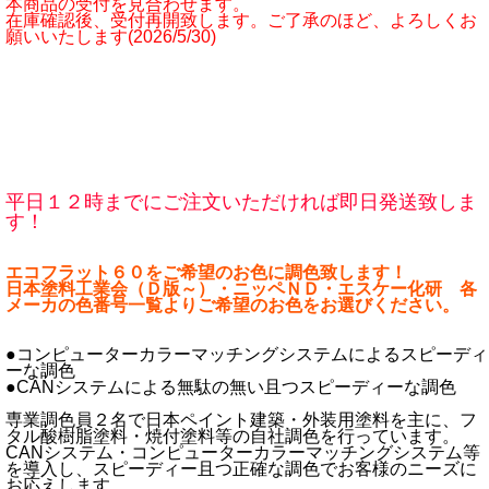
本商品の受付を見合わせます。
在庫確認後、受付再開致します。ご了承のほど、よろしくお
願いいたします(2026/5/30)
平日１２時までにご注文いただければ即日発送致しま
す！
エコフラット６０をご希望のお色に調色致します！
日本塗料工業会（Ｄ版～）・ニッペＮＤ・エスケー化研 各
メーカの色番号一覧よりご希望のお色をお選びください。
●コンピューターカラーマッチングシステムによるスピーディ
ーな調色
●CANシステムによる無駄の無い且つスピーディーな調色
専業調色員２名で日本ペイント建築・外装用塗料を主に、フ
タル酸樹脂塗料・焼付塗料等の自社調色を行っています。
CANシステム・コンピューターカラーマッチングシステム等
を導入し、スピーディー且つ正確な調色でお客様のニーズに
お応えします。