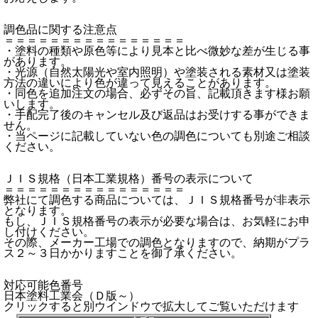
調色品に関する注意点
＝＝＝＝＝＝＝＝＝＝＝＝＝＝＝＝
・塗料の種類や原色等により見本と比べ微妙な差が生じる事
があります。
・光源（自然太陽光や室内照明）や塗装される素材又は塗装
方法の違いにより色が違って見えることがあります。
・同色を追加注文の場合、必ずその旨、記載頂きます様お願
いします。
・手配完了後のキャンセル及び返品はお受けする事ができま
せん。
・当ページに記載していない色の調色についても別途ご相談
ください。
ＪＩＳ規格（日本工業規格）番号の表示について
＝＝＝＝＝＝＝＝＝＝＝＝＝＝＝＝
弊社にて調色する商品については、ＪＩＳ規格番号が非表示
となります。
もし、ＪＩＳ規格番号の表示が必要な場合は、お気軽にお申
し付けください。
その際、メーカー工場での調色となりますので、納期がプラ
ス２～３日かかりますことを御了承ください。
対応可能色番号
日本塗料工業会（Ｄ版～）
クリックすると別ウインドウで拡大してご覧いただけます