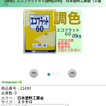
商品番号：
21430
在庫数:
0
カラー：
日本塗料工業会
サイズ：
２０キロ