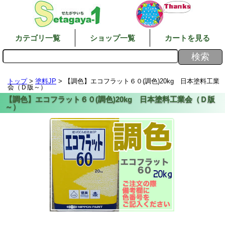
カテゴリ一覧
ショップ一覧
カートを見る
トップ
>
塗料JP
> 【調色】エコフラット６０(調色)20kg 日本塗料工業
会（Ｄ版～）