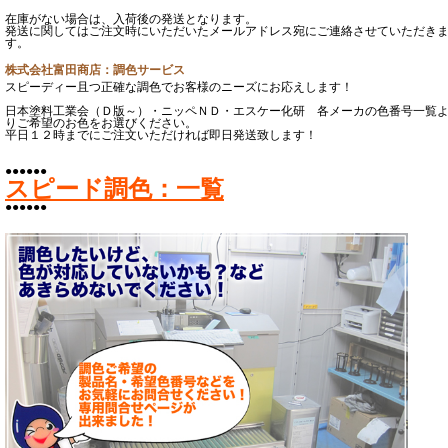
在庫がない場合は、入荷後の発送となります。
発送に関してはご注文時にいただいたメールアドレス宛にご連絡させていただき
す。
株式会社富田商店：調色サービス
スピーディー且つ正確な調色でお客様のニーズにお応えします！
日本塗料工業会（Ｄ版～）・ニッペＮＤ・エスケー化研 各メーカの色番号一覧
りご希望のお色をお選びください。
平日１２時までにご注文いただければ即日発送致します！
●●●●●●
スピード調色：一覧
●●●●●●