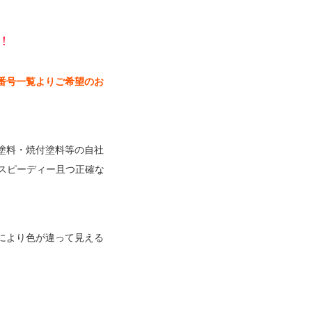
！
番号一覧よりご希望のお
塗料・焼付塗料等の自社
スピーディー且つ正確な
。
により色が違って見える