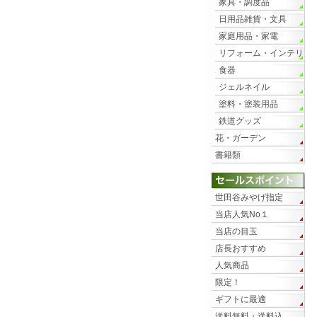
家具・調度品
日用品雑貨・文具
家庭用品・家電
リフォーム・インテリ
ア
食器
ジェルネイル
塗料・塗装用品
鉄道グッズ
花・ガーデン
書籍類
世田谷みやげ指定
当店人気No１
当店の目玉
店長おすすめ
人気商品
限定！
ギフトに最適
送料無料・送料込