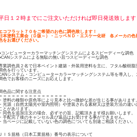
平日１２時までにご注文いただければ即日発送致します
エコフラット７０をご希望のお色に調色致します！
日本塗料工業会（Ｄ版～）・ニッペＮＤ・エスケー化研 各メーカの色
色をお選びください。
●コンピューターカラーマッチングシステムによるスピーディーな調色
●CANシステムによる無駄の無い且つスピーディーな調色
専業調色員２名で日本ペイント建築・外装用塗料を主に、フタル酸樹脂
調色を行っています。
CANシステム・コンピューターカラーマッチングシステム等を導入し、
調色でお客様のニーズにお応えします。
調色品に関する注意点
＝＝＝＝＝＝＝＝＝＝＝＝＝＝＝＝
・塗料の種類や原色等により見本と比べ微妙な差が生じる事があります
・光源（自然太陽光や室内照明）や塗装される素材又は塗装方法の違い
ことがあります。
・同色を追加注文の場合、必ずその旨、記載頂きます様お願いします。
・手配完了後のキャンセル及び返品はお受けする事ができません。
・当ページに記載していない色の調色についても別途ご相談ください。
ＪＩＳ規格（日本工業規格）番号の表示について