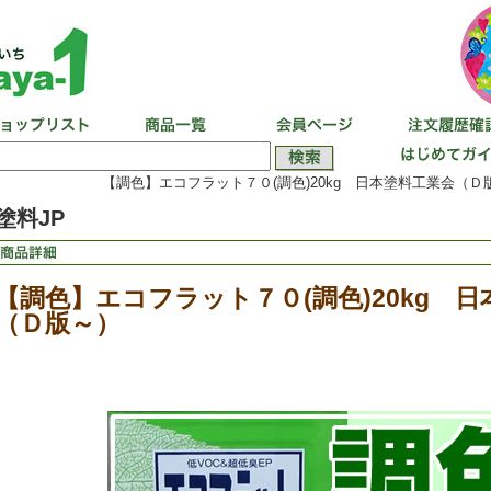
【調色】エコフラット７０(調色)20kg 日本塗料工業会（Ｄ
塗料JP
【調色】エコフラット７０(調色)20kg 
（Ｄ版～）