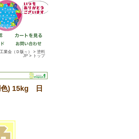
料工業会（Ｄ版～） >
塗料
JP
>
トップ
 15kg 日