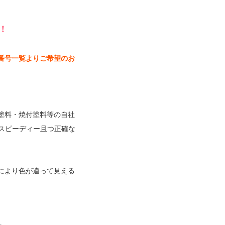
！
番号一覧よりご希望のお
塗料・焼付塗料等の自社
スピーディー且つ正確な
。
により色が違って見える