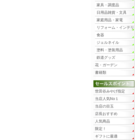
家具・調度品
日用品雑貨・文具
家庭用品・家電
リフォーム・インテリ
ア
食器
ジェルネイル
塗料・塗装用品
鉄道グッズ
花・ガーデン
書籍類
世田谷みやげ指定
当店人気No１
当店の目玉
店長おすすめ
人気商品
限定！
ギフトに最適