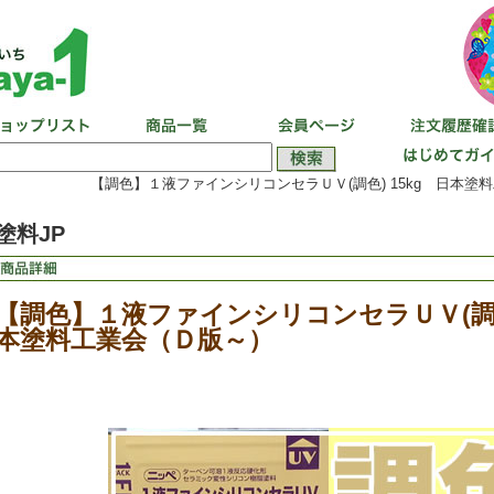
【調色】１液ファインシリコンセラＵＶ(調色) 15kg 日本塗
塗料JP
【調色】１液ファインシリコンセラＵＶ(調色)
本塗料工業会（Ｄ版～）