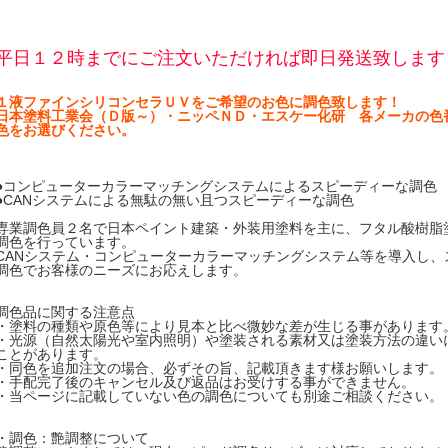
平日１２時までにご注文いただければ即日発送致します
１液ファインシリコンセラＵＶをご希望のお色に調色致します！
日本塗料工業会（Ｄ版～）・ニッペＮＤ・エスケー化研 各メーカの色
色をお選びください。
●コンピューターカラーマッチングシステムによるスピーディーな調色
●CANシステムによる無駄の無い且つスピーディーな調色
専業調色員２名で日本ペイント建築・外装用塗料を主に、フタル酸樹脂
調色を行っています。
CANシステム・コンピューターカラーマッチングシステム等を導入し、
調色でお客様のニーズにお応えします。
調色品に関する注意点
・塗料の種類や原色等により見本と比べ微妙な差が生じる事があります
・光源（自然太陽光や室内照明）や塗装される素材又は塗装方法の違い
ことがあります。
・同色を追加注文の場合、必ずその旨、記載頂きます様お願いします。
・手配完了後のキャンセル及び返品はお受けする事ができません。
・当ページに記載していない色の調色についても別途ご相談ください。
・調色：艶調整について