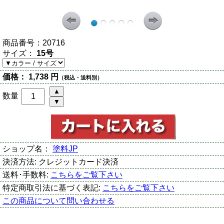
商品番号：
20716
サイズ：
15号
価格：
1,738 円
（税込・送料別）
数量
ショップ名：
塗料JP
決済方法:
クレジットカード決済
送料･手数料:
こちらをご覧下さい
特定商取引法に基づく表記:
こちらをご覧下さい
この商品について問い合わせる