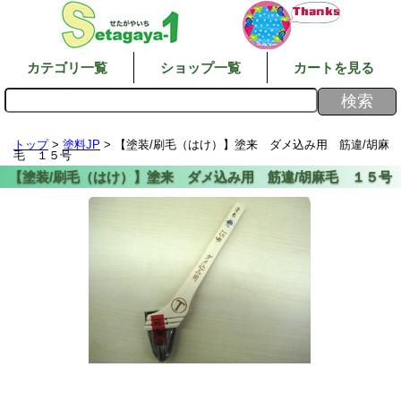
カテゴリ一覧
ショップ一覧
カートを見る
トップ
>
塗料JP
> 【塗装/刷毛（はけ）】塗来 ダメ込み用 筋違/胡麻
毛 １５号