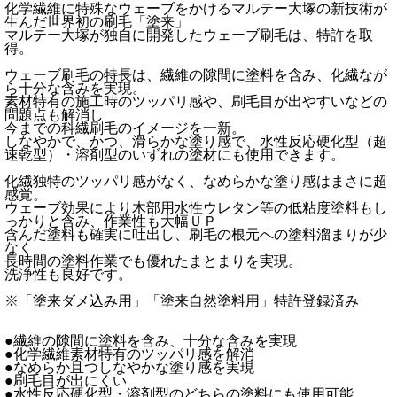
化学繊維に特殊なウェーブをかけるマルテー大塚の新技術が
生んだ世界初の刷毛「塗来」
マルテー大塚が独自に開発したウェーブ刷毛は、特許を取
得。
ウェーブ刷毛の特長は、繊維の隙間に塗料を含み、化繊なが
ら十分な含みを実現。
素材特有の施工時のツッパリ感や、刷毛目が出やすいなどの
問題点も解消し
今までの科繊刷毛のイメージを一新。
しなやかで、かつ、滑らかな塗り感で、水性反応硬化型（超
速乾型）・溶剤型のいずれの塗材にも使用できます。
化繊独特のツッパリ感がなく、なめらかな塗り感はまさに超
感覚。
ウェーブ効果により木部用水性ウレタン等の低粘度塗料もし
っかりと含み、作業性も大幅ＵＰ
含んだ塗料も確実に吐出し、刷毛の根元への塗料溜まりが少
なく
長時間の塗料作業でも優れたまとまりを実現。
洗浄性も良好です。
※「塗来ダメ込み用」「塗来自然塗料用」特許登録済み
●繊維の隙間に塗料を含み、十分な含みを実現
●化学繊維素材特有のツッパリ感を解消
●なめらか且つしなやかな塗り感を実現
●刷毛目が出にくい
●水性反応硬化型・溶剤型のどちらの塗料にも使用可能