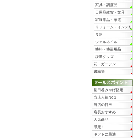
家具・調度品
日用品雑貨・文具
家庭用品・家電
リフォーム・インテリ
ア
食器
ジェルネイル
塗料・塗装用品
鉄道グッズ
花・ガーデン
書籍類
世田谷みやげ指定
当店人気No１
当店の目玉
店長おすすめ
人気商品
限定！
ギフトに最適