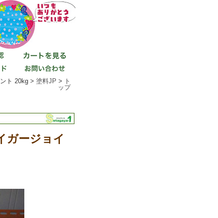
 20kg >
塗料JP
>
ト
ップ
イガージョイ