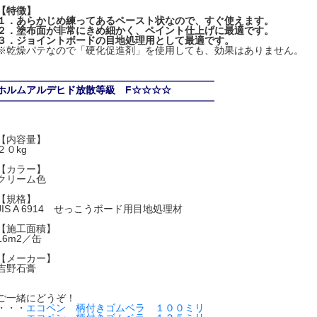
【特徴】
１．あらかじめ練ってあるペースト状なので、すぐ使えます。
２．塗布面が非常にきめ細かく、ペイント仕上げに最適です。
３．ジョイントボードの目地処理用として最適です。
※乾燥パテなので「硬化促進剤」を使用しても、効果はありません。
――――――――――――――――――――――
ホルムアルデヒド放散等級 F☆☆☆☆
――――――――――――――――――――――
【内容量】
２０kg
【カラー】
クリーム色
【規格】
JIS A 6914 せっこうボード用目地処理材
【施工面積】
16m2／缶
【メーカー】
吉野石膏
ご一緒にどうぞ！
・・・
エコペン 柄付きゴムベラ １００ミリ