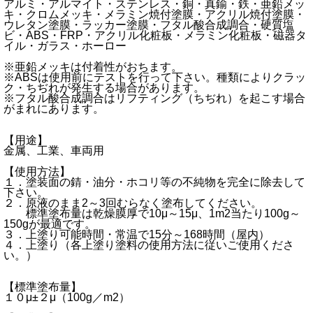
アルミ・アルマイト・ステンレス・銅・真鍮・鉄・亜鉛メッ
キ・クロムメッキ・メラミン焼付塗膜・アクリル焼付塗膜・
ウレタン塗膜・ラッカー塗膜・フタル酸合成調合・硬質塩
ビ・ABS・FRP・アクリル化粧板・メラミン化粧板・磁器タ
イル・ガラス・ホーロー
※亜鉛メッキは付着性がおちます。
※ABSは使用前にテストを行って下さい。種類によりクラッ
ク・ちぢれが発生する場合があります。
※フタル酸合成調合はリフティング（ちぢれ）を起こす場合
がまれにあります。
【用途】
金属、工業、車両用
【使用方法】
１．塗装面の錆・油分・ホコリ等の不純物を完全に除去して
下さい。
２．原液のまま2～3回むらなく塗布してください。
標準塗布量は乾燥膜厚で10μ～15μ、1m2当たり100g～
150gが最適です。
３．上塗り可能時間・常温で15分～168時間（屋内）
４．上塗り（各上塗り塗料の使用方法に従いご使用くださ
い。）
【標準塗布量】
１０μ±２μ（100g／m2）