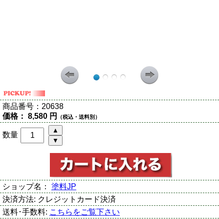
商品番号：
20638
価格：
8,580 円
（税込・送料別）
数量
ショップ名：
塗料JP
決済方法:
クレジットカード決済
送料･手数料:
こちらをご覧下さい