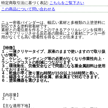
特定商取引法に基づく表記:
こちらをご覧下さい
この商品について問い合わせる
ニュー密着バインダーは、幅広い素材と多種類の上塗塗料に
対応できる塗料密着材です。
素材との電位差を作ることのできるアクリルレジンを採用し
一液でブリッジさせる反応基の開発により素材にアンカー作
用がなくても高い密着性を得ることが出来ます。
【特徴】
１．一液クリヤータイプ、原液のままで使いますので取り扱
いが簡単。
２．ケレン、サンディング等の必要がなくなり作業性向上・
ランニングコストの削減につながります。
３．環境衛生、労働安全などで問題になる重金属顔料は使用
しておりません。
４．乾燥が早く塗り重ね時間が15分以上168時間と長い。
５．磁器タイルから非鉄金属、鉄金属まで対応できます。
６．塗装機器を選びません。
【内容量】
３．７Ｌ
【主な適用下地】