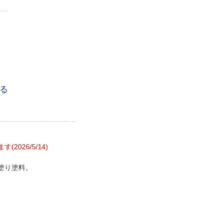
る
26/5/14)
塗り塗料。