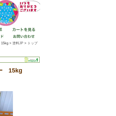
5kg >
塗料JP
>
トップ
15kg