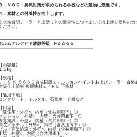
３．ＶＯＣ・臭気対策が求められる学校などの建物に最適です。
４．素材との付着性が向上します。
※水性透明シーラーと上塗りとの適合性につきましては上塗り塗料のカ
ください。
――――――――――――――――――――――
ホルムアルデヒド放散等級 F☆☆☆☆
――――――――――――――――――――――
【内容量】
１５kg
【規格】
ＪＩＳ Ｋ ５６６３合成樹脂エマルションペイントおよびシーラー 合格
建築仕上塗材 複層塗材Ｅ／ＲＥ 下塗材
【適用下地】
コンクリート、モルタル、石膏ボード板など
【用途】
戸建住宅：外壁○、内壁（含共用廊下）◎
マンション：外壁○、内壁（含共用廊下）◎
教育施設：外壁○、内壁（含共用廊下）◎
病院／ホテル：外壁○、内壁（含共用廊下）◎
ビル／商業施設：外壁○、内壁（含共用廊下）◎
工場：外壁○、内壁（含共用廊下）○