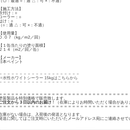
（◎：最適 ○：適 △：可 ×：不適）
【施工方法】
吹付け：○
ローラー：○
はけ：○
（○：適 △：可 ×：不適）
【使用量】
０.０７（kg／m2／回）
【１缶当たりの塗り面積】
２１４（m2／回／缶）
【メーカー】
日本ペイント
－－－－－－－－－－－－－－－－－－－－
⇒水性ホワイトシーラー 15kgはこちらから
－－－－－－－－－－－－－－－－－－－－
＝＝＝＝＝＝＝＝＝＝＝＝＝＝＝＝＝＝＝＝＝＝＝＝＝＝＝＝＝＝＝＝
塗装製品を特別価格で販売致します。
ご注文から３日以内のお届け
！（在庫によりお時間いただく場合があり
＝＝＝＝＝＝＝＝＝＝＝＝＝＝＝＝＝＝＝＝＝＝＝＝＝＝＝＝＝＝＝＝
在庫がない場合は、入荷後の発送となります。
発送に関してはご注文時にいただいたメールアドレス宛にご連絡させて