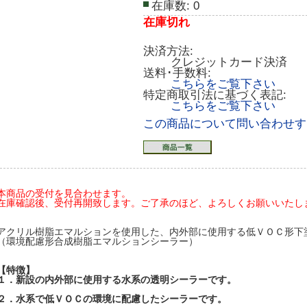
在庫数:
0
在庫切れ
決済方法:
クレジットカード決済
送料･手数料:
こちらをご覧下さい
特定商取引法に基づく表記:
こちらをご覧下さい
この商品について問い合わせす
本商品の受付を見合わせます。
在庫確認後、受付再開致します。ご了承のほど、よろしくお願いいたします(20
アクリル樹脂エマルションを使用した、内外部に使用する低ＶＯＣ形下
（環境配慮形合成樹脂エマルションシーラー）
【特徴】
１．新設の内外部に使用する水系の透明シーラーです。
２．水系で低ＶＯＣの環境に配慮したシーラーです。