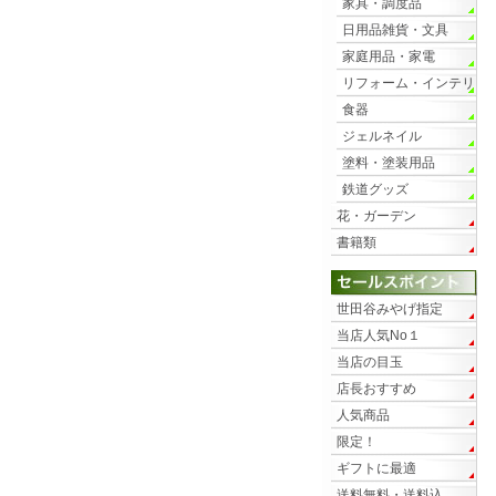
家具・調度品
日用品雑貨・文具
家庭用品・家電
リフォーム・インテリ
ア
食器
ジェルネイル
塗料・塗装用品
鉄道グッズ
花・ガーデン
書籍類
世田谷みやげ指定
当店人気No１
当店の目玉
店長おすすめ
人気商品
限定！
ギフトに最適
送料無料・送料込