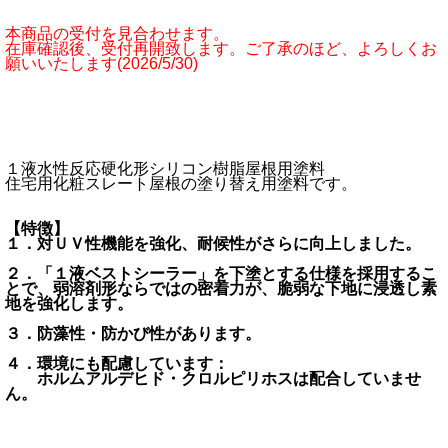
本商品の受付を見合わせます。
在庫確認後、受付再開致します。ご了承のほど、よろしくお
願いいたします(2026/5/30)
１液水性反応硬化形シリコン樹脂屋根用塗料
住宅用化粧スレート屋根の塗り替え用塗料です。
【特徴】
１．対ＵＶ性機能を強化、耐候性がさらに向上しました。
２．「１液ベストシーラー」を下塗とする仕様を採用するこ
とで、弱溶剤形ならではの密着力が、脆弱な下地に浸透し素
地を強化します。
３．防藻性・防かび性があります。
４．環境にも配慮しています：
ホルムアルデヒド・クロルピリホスは配合していませ
ん。