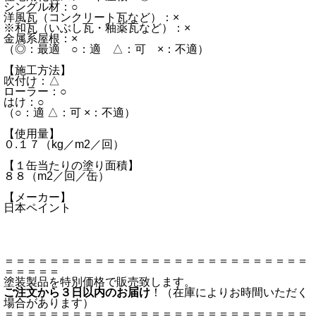
シングル材：○
洋風瓦（コンクリート瓦など）：×
※和瓦（いぶし瓦・釉薬瓦など）：×
金属系屋根：×
（◎：最適 ○：適 △：可 ×：不適）
【施工方法】
吹付け：△
ローラー：○
はけ：○
（○：適 △：可 ×：不適）
【使用量】
０.１７（kg／m2／回）
【１缶当たりの塗り面積】
８８（m2／回／缶）
【メーカー】
日本ペイント
＝＝＝＝＝＝＝＝＝＝＝＝＝＝＝＝＝＝＝＝＝＝＝＝＝＝＝
＝＝＝＝＝
塗装製品を特別価格で販売致します。
ご注文から３日以内のお届け
！（在庫によりお時間いただく
場合があります）
＝＝＝＝＝＝＝＝＝＝＝＝＝＝＝＝＝＝＝＝＝＝＝＝＝＝＝