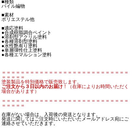
■種類
パイル編物
■素材
ポリエステル他
■適応塗料
●合成樹脂調合ペイント
●溶剤型アクリル塗料
●各種溶剤型塗料
●水性艶有り塗料
●単層弾性仕上塗料
●各種エマルション塗料
＝＝＝＝＝＝＝＝＝＝＝＝＝＝＝＝＝＝＝＝＝＝＝＝＝＝＝
＝＝＝＝＝
塗装製品を特別価格で販売致します。
ご注文から３日以内のお届け
！（在庫によりお時間いただく
場合があります）
＝＝＝＝＝＝＝＝＝＝＝＝＝＝＝＝＝＝＝＝＝＝＝＝＝＝＝
＝＝＝＝＝
在庫がない場合は、入荷後の発送となります。
発送に関してはご注文時にいただいたメールアドレス宛にご
連絡させていただきます。