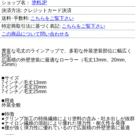
ショップ名：
塗料JP
決済方法:
クレジットカード決済
送料･手数料:
こちらをご覧下さい
特定商取引法に基づく表記:
こちらをご覧下さい
この商品について問い合わせる
豊富な毛丈のラインアップで、多彩な外装塗装部位に幅広く
対応
広面積の外壁塗装に最適なローラー（毛丈13mm、20mm、
25mm）
■サイズ
7インチ／毛丈13mm
7インチ／毛丈20mm
7インチ／毛丈25mm
■用途
外装全般
■特徴
●クリンプ加工の特殊繊維により塗料の含み・吐き出しが抜群
●ナイロン繊維の混紡により優れた弾力性・耐久性を発揮
●腰が強く弾力性に優れているので広面積の外壁塗装に最適