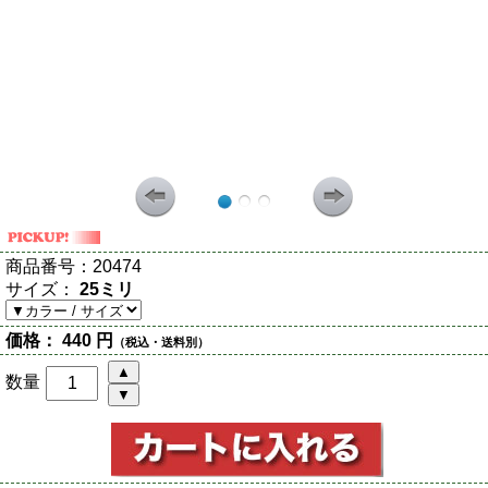
商品番号：
20474
サイズ：
25ミリ
価格：
440 円
（税込・送料別）
数量