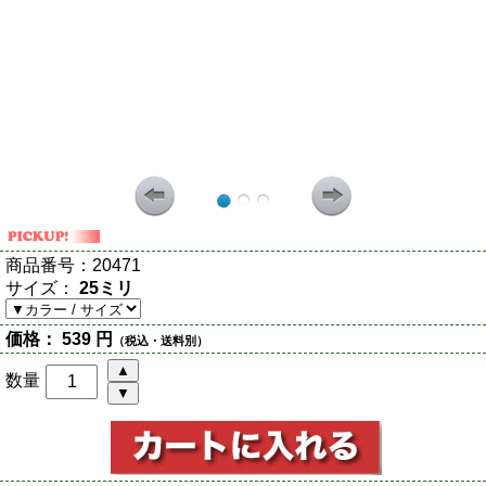
商品番号：
20471
サイズ：
25ミリ
価格：
539 円
（税込・送料別）
数量