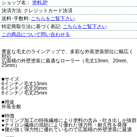
ショップ名：
塗料JP
決済方法:
クレジットカード決済
送料･手数料:
こちらをご覧下さい
特定商取引法に基づく表記:
こちらをご覧下さい
この商品について問い合わせる
豊富な毛丈のラインアップで、多彩な外装塗装部位に幅広く
対応
広面積の外壁塗装に最適なローラー（毛丈13mm、20mm、
25mm）
■サイズ
6インチ／毛丈13mm
6インチ／毛丈20mm
6インチ／毛丈25mm
■用途
外装全般
■特徴
●クリンプ加工の特殊繊維により塗料の含み・吐き出しが抜群
●ナイロン繊維の混紡により優れた弾力性・耐久性を発揮
●腰が強く弾力性に優れているので広面積の外壁塗装に最適