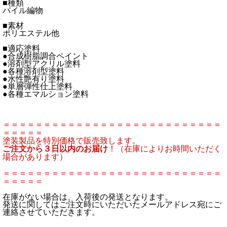
■種類
パイル編物
■素材
ポリエステル他
■適応塗料
●合成樹脂調合ペイント
●溶剤型アクリル塗料
●各種溶剤型塗料
●水性艶有り塗料
●単層弾性仕上塗料
●各種エマルション塗料
＝＝＝＝＝＝＝＝＝＝＝＝＝＝＝＝＝＝＝＝＝＝＝＝＝＝＝
＝＝＝＝＝
塗装製品を特別価格で販売致します。
ご注文から３日以内のお届け
！（在庫によりお時間いただく
場合があります）
＝＝＝＝＝＝＝＝＝＝＝＝＝＝＝＝＝＝＝＝＝＝＝＝＝＝＝
＝＝＝＝＝
在庫がない場合は、入荷後の発送となります。
発送に関してはご注文時にいただいたメールアドレス宛にご
連絡させていただきます。