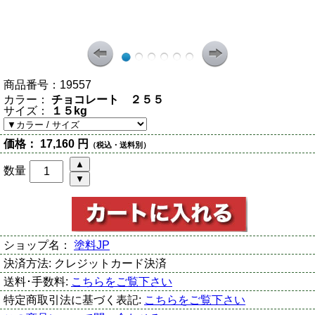
商品番号：
19557
カラー：
チョコレート ２５５
サイズ：
１５kg
価格：
17,160 円
（税込・送料別）
数量
ショップ名：
塗料JP
決済方法:
クレジットカード決済
送料･手数料:
こちらをご覧下さい
特定商取引法に基づく表記:
こちらをご覧下さい