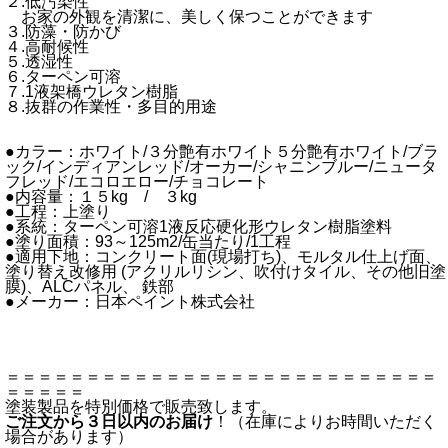
２.低汚染性
お家の外観を清潔に、美しく保つことができます
３.防藻・防かび
４.高耐候性
５.透湿性
６.ターペン可溶
７.1液架橋ウレタン樹脂
８.抜群の作業性・多目的用途
●カラー：ホワイト/３分艶有ホワイト５分艶有ホワイト/ブラ
ック/インディアンレッド/オーカー/シャニンブルー/ニュータ
フレッド/エコロエロー/チョコレート
●内容量：１５kg / ３kg
●工程：上塗り
●系統：ターペン可溶1液反応硬化形ウレタン樹脂塗料
●塗り面積：93～125m2/缶当たり/1工程
●適用下地：コンクリート面(現場打ち)、モルタル仕上げ面、
塗り替え改修用 (アクリルリシン、吹付けタイル、その他旧塗
膜)、ALCパネル、 鉄部
●メーカー：日本ペイント株式会社
＝＝＝＝＝＝＝＝＝＝＝＝＝＝＝＝＝＝＝＝＝＝＝＝＝＝＝
＝＝＝＝＝
塗装製品を特別価格で販売致します。
ご注文から３日以内のお届け
！（在庫によりお時間いただく
場合があります）