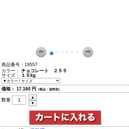
商品番号：
19557
カラー：
チョコレート ２５５
サイズ：
１５kg
価格：
17,160 円
（税込・送料別）
数量