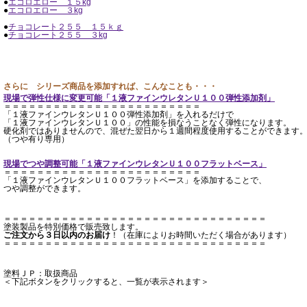
●
エコロエロー １５kg
●
エコロエロー ３kg
●
チョコレート２５５ １５ｋｇ
●
チョコレート２５５ ３kg
さらに シリーズ商品を添加すれば、こんなことも・・・
現場で弾性仕様に変更可能「１液ファインウレタンＵ１００弾性添加剤」
＝＝＝＝＝＝＝＝＝＝＝＝＝＝＝＝＝＝＝＝＝＝＝＝
「１液ファインウレタンＵ１００弾性添加剤」を入れるだけで
「１液ファインウレタンＵ１００」の性能を損なうことなく弾性になります。
硬化剤ではありませんので、混ぜた翌日から１週間程度使用することができます
（つや有り専用）
現場でつや調整可能「１液ファインウレタンＵ１００フラットベース」
＝＝＝＝＝＝＝＝＝＝＝＝＝＝＝＝＝＝＝＝＝＝＝＝
「１液ファインウレタンＵ１００フラットベース」を添加することで、
つや調整ができます。
＝＝＝＝＝＝＝＝＝＝＝＝＝＝＝＝＝＝＝＝＝＝＝＝＝＝＝＝＝＝＝＝
塗装製品を特別価格で販売致します。
ご注文から３日以内のお届け
！（在庫によりお時間いただく場合があります）
＝＝＝＝＝＝＝＝＝＝＝＝＝＝＝＝＝＝＝＝＝＝＝＝＝＝＝＝＝＝＝＝
塗料ＪＰ：取扱商品
＜下記ボタンをクリックすると、一覧が表示されます＞