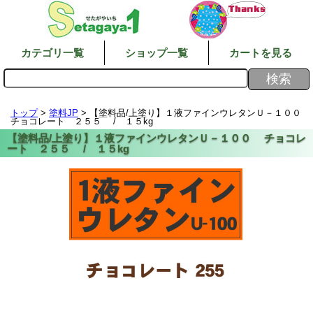
カテゴリ一覧
ショップ一覧
カートを見る
トップ
>
塗料JP
> 【塗料品/上塗り】１液ファインウレタンＵ－１００
チョコレート ２５５ / １５kg