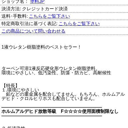
ショップ名：
塗料JP
決済方法:
クレジットカード決済
送料･手数料:
こちらをご覧下さい
特定商取引法に基づく表記:
こちらをご覧下さい
この商品について問い合わせる
1液ウレタン樹脂塗料のベストセラー！
ターペン可溶1液反応硬化形ウレタン樹脂塗料。
環境にやさしい、低汚染性、防藻・防カビ、高耐候性
【特長】
１.環境にやさしい
鉛などの重金属を配合してません。もちろん、ホルムアル
デヒド・クロルヒリホスも配合していません。
――――――――――――――――――――――
ホルムアルデヒド放散等級 F☆☆☆☆使用面積制限なし
――――――――――――――――――――――